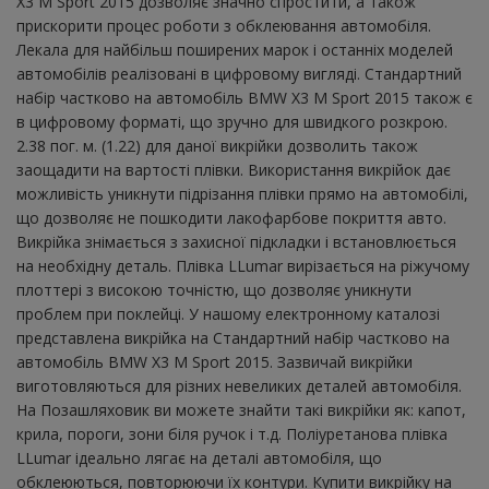
X3 M Sport 2015 дозволяє значно спростити, а також
прискорити процес роботи з обклеювання автомобіля.
Лекала для найбільш поширених марок і останніх моделей
автомобілів реалізовані в цифровому вигляді. Стандартний
набір частково на автомобіль BMW X3 M Sport 2015 також є
в цифровому форматі, що зручно для швидкого розкрою.
2.38 пог. м. (1.22) для даної викрійки дозволить також
заощадити на вартості плівки. Використання викрійок дає
можливість уникнути підрізання плівки прямо на автомобілі,
що дозволяє не пошкодити лакофарбове покриття авто.
Викрійка знімається з захисної підкладки і встановлюється
на необхідну деталь. Плівка LLumar вирізається на ріжучому
плоттері з високою точністю, що дозволяє уникнути
проблем при поклейці. У нашому електронному каталозі
представлена ​​викрійка на Стандартний набір частково на
автомобіль BMW X3 M Sport 2015. Зазвичай викрійки
виготовляються для різних невеликих деталей автомобіля.
На Позашляховик ви можете знайти такі викрійки як: капот,
крила, пороги, зони біля ручок і т.д. Поліуретанова плівка
LLumar ідеально лягає на деталі автомобіля, що
обклеюються, повторюючи їх контури. Купити викрійку на