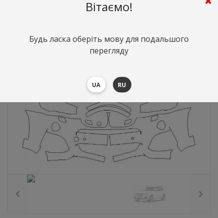
9809
грн.
Вартість:
($213.41)
Вітаємо!
Будь ласка оберіть мову для подальшого
перегляду
UA
RU