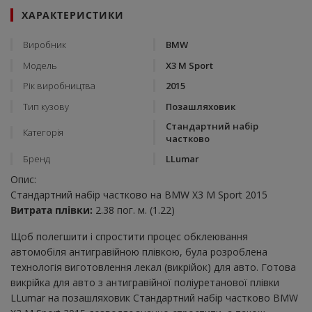
ХАРАКТЕРИСТИКИ
Виробник
BMW
Модель
X3 M Sport
Рік виробництва
2015
Тип кузову
Позашляховик
Стандартний набір
Категорія
частково
Бренд
LLumar
Опис:
Стандартний набір частково на BMW X3 M Sport 2015
Витрата плівки:
2.38 пог. м. (1.22)
Щоб полегшити і спростити процес обклеювання
автомобіля антигравійною плівкою, була розроблена
технологія виготовлення лекал (викрійок) для авто. Готова
викрійка для авто з антигравійної поліуретанової плівки
LLumar на позашляховик Стандартний набір частково BMW