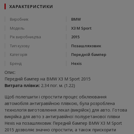
ХАРАКТЕРИСТИКИ
Виробник
BMW
Модель
X3 M Sport
Рік виробництва
2015
Тип кузову
Позашляховик
Категорія
Передній бампер
Бренд
Hexis
Опис:
Передній бампер на BMW X3 M Sport 2015
Витрата плівки:
2.34 пог. м. (1.22)
Щоб полегшити і спростити процес обклеювання
автомобіля антигравійною плівкою, була розроблена
технологія виготовлення лекал (викрійок) для авто. Готова
викрійка для авто з антигравійної поліуретанової плівки
Hexis на позашляховик Передній бампер BMW X3 M Sport
2015 дозволяє значно спростити, а також прискорити