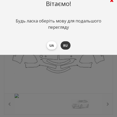
7743
грн.
Вартість:
($168.48)
Вітаємо!
Будь ласка оберіть мову для подальшого
перегляду
UA
RU