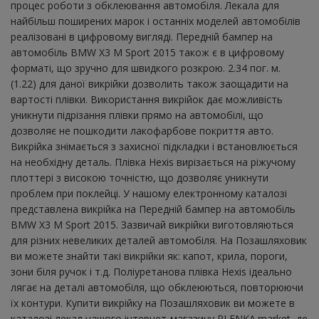
процес роботи з обклеювання автомобіля. Лекала для
найбільш поширених марок і останніх моделей автомобілів
реалізовані в цифровому вигляді. Передній бампер на
автомобіль BMW X3 M Sport 2015 також є в цифровому
форматі, що зручно для швидкого розкрою. 2.34 пог. м.
(1.22) для даної викрійки дозволить також заощадити на
вартості плівки. Використання викрійок дає можливість
уникнути підрізання плівки прямо на автомобілі, що
дозволяє не пошкодити лакофарбове покриття авто.
Викрійка знімається з захисної підкладки і встановлюється
на необхідну деталь. Плівка Hexis вирізається на ріжучому
плоттері з високою точністю, що дозволяє уникнути
проблем при поклейці. У нашому електронному каталозі
представлена ​​викрійка на Передній бампер на автомобіль
BMW X3 M Sport 2015. Зазвичай викрійки виготовляються
для різних невеликих деталей автомобіля. На Позашляховик
ви можете знайти такі викрійки як: капот, крила, пороги,
зони біля ручок і т.д. Поліуретанова плівка Hexis ідеально
лягає на деталі автомобіля, що обклеюються, повторюючи
їх контури. Купити викрійку на Позашляховик ви можете в
каталозі лекал нашого інтернет-магазину PLENKA.market, де