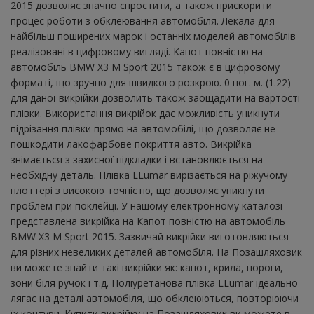
2015 дозволяє значно спростити, а також прискорити
процес роботи з обклеювання автомобіля. Лекала для
найбільш поширених марок і останніх моделей автомобілів
реалізовані в цифровому вигляді. Капот повністю на
автомобіль BMW X3 M Sport 2015 також є в цифровому
форматі, що зручно для швидкого розкрою. 0 пог. м. (1.22)
для даної викрійки дозволить також заощадити на вартості
плівки. Використання викрійок дає можливість уникнути
підрізання плівки прямо на автомобілі, що дозволяє не
пошкодити лакофарбове покриття авто. Викрійка
знімається з захисної підкладки і встановлюється на
необхідну деталь. Плівка LLumar вирізається на ріжучому
плоттері з високою точністю, що дозволяє уникнути
проблем при поклейці. У нашому електронному каталозі
представлена ​​викрійка на Капот повністю на автомобіль
BMW X3 M Sport 2015. Зазвичай викрійки виготовляються
для різних невеликих деталей автомобіля. На Позашляховик
ви можете знайти такі викрійки як: капот, крила, пороги,
зони біля ручок і т.д. Поліуретанова плівка LLumar ідеально
лягає на деталі автомобіля, що обклеюються, повторюючи
їх контури. Купити викрійку на Позашляховик ви можете в