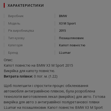
ХАРАКТЕРИСТИКИ
Виробник
BMW
Модель
X3 M Sport
Рік виробництва
2015
Тип кузову
Позашляховик
Категорія
Капот повністю
Бренд
LLumar
Опис:
Капот повністю на BMW X3 M Sport 2015
Викрійка для капоту повністю.
Витрата плівки:
0 пог. м. (1.22)
Щоб полегшити і спростити процес обклеювання
автомобіля антигравійною плівкою, була розроблена
технологія виготовлення лекал (викрійок) для авто. Готова
викрійка для авто з антигравійної поліуретанової плівки
LLumar на позашляховик Капот повністю BMW X3 M Sport