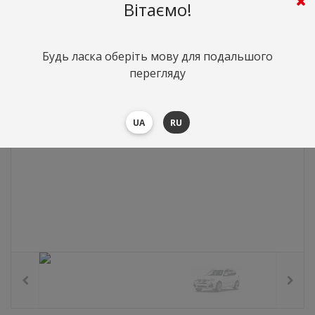
0
грн.
Вартість:
($0)
Вітаємо!
Будь ласка оберіть мову для подальшого
перегляду
UA
RU