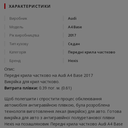
ХАРАКТЕРИСТИКИ
Виробник
Audi
Модель
A4 Base
Рік виробництва
2017
Тип кузову
Седан
Категорія
Передні крила частково
Бренд
Hexis
Опис:
Передні крила частково на Audi A4 Base 2017
Викрійка для крил частково.
Витрата плівки:
0.39 пог. м. (0.61)
Щоб полегшити і спростити процес обклеювання
автомобіля антигравійною плівкою, була розроблена
технологія виготовлення лекал (викрійок) для авто. Готова
викрійка для авто з антигравійної поліуретанової плівки
Hexis на позашляховик Передні крила частково Audi A4 Base