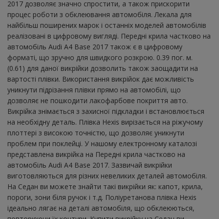
2017 дозволяє значно спростити, а також прискорити
процес роботи з обклеювання автомобіля. Лекала для
найбільш поширених марок і останніх моделей автомобілів
реалізовані в цифровому вигляді. Передні крила частково на
автомобіль Audi A4 Base 2017 також є в цифровому
форматі, що зручно для швидкого розкрою. 0.39 пог. м.
(0.61) для даної викрійки дозволить також заощадити на
вартості плівки. Використання викрійок дає можливість
уникнути підрізання плівки прямо на автомобілі, що
дозволяє не пошкодити лакофарбове покриття авто.
Викрійка знімається з захисної підкладки і встановлюється
на необхідну деталь. Плівка Hexis вирізається на ріжучому
плоттері з високою точністю, що дозволяє уникнути
проблем при поклейці. У нашому електронному каталозі
представлена ​​викрійка на Передні крила частково на
автомобіль Audi A4 Base 2017. Зазвичай викрійки
виготовляються для різних невеликих деталей автомобіля.
На Седан ви можете знайти такі викрійки як: капот, крила,
пороги, зони біля ручок і т.д. Поліуретанова плівка Hexis
ідеально лягає на деталі автомобіля, що обклеюються,
повторюючи їх контури. Купити викрійку на Седан ви