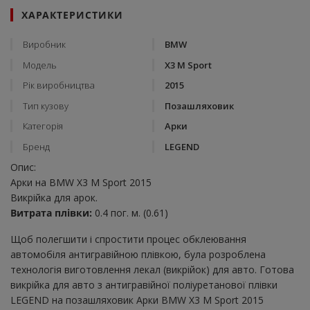
ХАРАКТЕРИСТИКИ
Виробник
BMW
Модель
X3 M Sport
Рік виробництва
2015
Тип кузову
Позашляховик
Категорія
Арки
Бренд
LEGEND
Опис:
Арки на BMW X3 M Sport 2015
Викрійка для арок.
Витрата плівки:
0.4 пог. м. (0.61)
Щоб полегшити і спростити процес обклеювання
автомобіля антигравійною плівкою, була розроблена
технологія виготовлення лекал (викрійок) для авто. Готова
викрійка для авто з антигравійної поліуретанової плівки
LEGEND на позашляховик Арки BMW X3 M Sport 2015