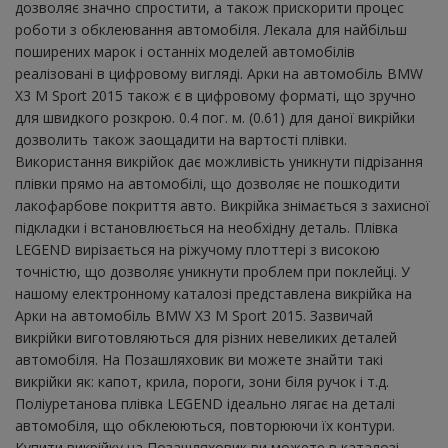
дозволяє значно спростити, а також прискорити процес
роботи з обклеювання автомобіля. Лекала для найбільш
поширених марок і останніх моделей автомобілів
реалізовані в цифровому вигляді. Арки на автомобіль BMW
X3 M Sport 2015 також є в цифровому форматі, що зручно
для швидкого розкрою. 0.4 пог. м. (0.61) для даної викрійки
дозволить також заощадити на вартості плівки.
Використання викрійок дає можливість уникнути підрізання
плівки прямо на автомобілі, що дозволяє не пошкодити
лакофарбове покриття авто. Викрійка знімається з захисної
підкладки і встановлюється на необхідну деталь. Плівка
LEGEND вирізається на ріжучому плоттері з високою
точністю, що дозволяє уникнути проблем при поклейці. У
нашому електронному каталозі представлена ​​викрійка на
Арки на автомобіль BMW X3 M Sport 2015. Зазвичай
викрійки виготовляються для різних невеликих деталей
автомобіля. На Позашляховик ви можете знайти такі
викрійки як: капот, крила, пороги, зони біля ручок і т.д.
Поліуретанова плівка LEGEND ідеально лягає на деталі
автомобіля, що обклеюються, повторюючи їх контури.
Купити викрійку на Позашляховик ви можете в каталозі