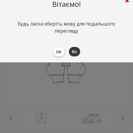
735
грн.
Вартість:
($16)
Вітаємо!
Будь ласка оберіть мову для подальшого
перегляду
UA
RU