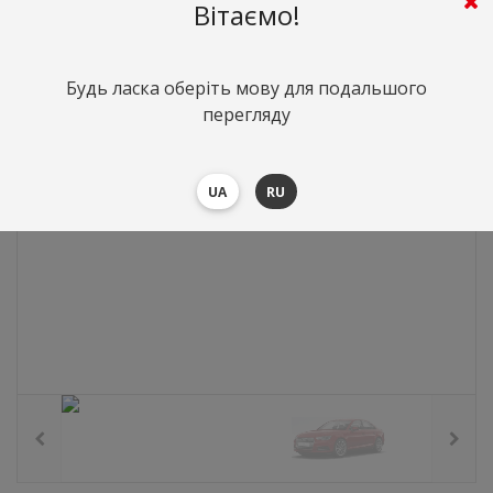
0
грн.
Вартість:
($0)
Вітаємо!
Будь ласка оберіть мову для подальшого
перегляду
UA
RU