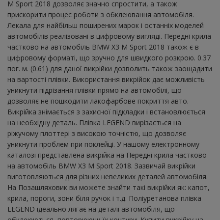
M Sport 2018 дозволяє значно спростити, а також
прискорити процес роботи з обклеювання автомобіля.
Лекала для найбільш поширених марок і останніх моделей
автомобілів реалізовані в цифровому вигляді. Передні крила
частково на автомобіль BMW X3 M Sport 2018 також є в
цифровому форматі, що зручно для швидкого розкрою. 0.37
пог. м. (0.61) для даної викрійки дозволить також заощадити
на вартості плівки. Використання викрійок дає можливість
уникнути підрізання плівки прямо на автомобілі, що
дозволяє не пошкодити лакофарбове покриття авто.
Викрійка знімається з захисної підкладки і встановлюється
на необхідну деталь. Плівка LEGEND вирізається на
ріжучому плоттері з високою точністю, що дозволяє
уникнути проблем при поклейці. У нашому електронному
каталозі представлена ​​викрійка на Передні крила частково
на автомобіль BMW X3 M Sport 2018. Зазвичай викрійки
виготовляються для різних невеликих деталей автомобіля.
На Позашляховик ви можете знайти такі викрійки як: капот,
крила, пороги, зони біля ручок і т.д. Поліуретанова плівка
LEGEND ідеально лягає на деталі автомобіля, що
обклеюються, повторюючи їх контури. Купити викрійку на