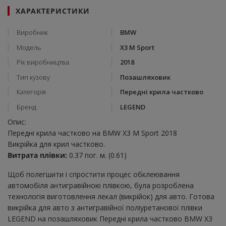
ХАРАКТЕРИСТИКИ
Виробник
BMW
Модель
X3 M Sport
Рік виробництва
2018
Тип кузову
Позашляховик
Категорія
Передні крила частково
Бренд
LEGEND
Опис:
Передні крила частково на BMW X3 M Sport 2018
Викрійка для крил частково.
Витрата плівки:
0.37 пог. м. (0.61)
Щоб полегшити і спростити процес обклеювання
автомобіля антигравійною плівкою, була розроблена
технологія виготовлення лекал (викрійок) для авто. Готова
викрійка для авто з антигравійної поліуретанової плівки
LEGEND на позашляховик Передні крила частково BMW X3