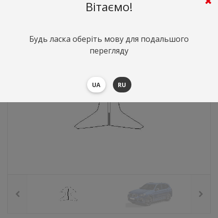
680
грн.
Вартість:
($14.8)
Вітаємо!
Будь ласка оберіть мову для подальшого
перегляду
UA
RU