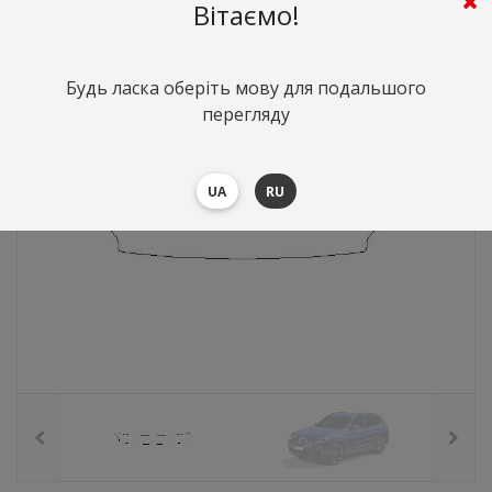
695
грн.
Вартість:
($15.12)
Вітаємо!
Будь ласка оберіть мову для подальшого
перегляду
UA
RU