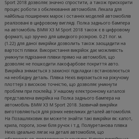
Sport 2018 дозволяє значно спростити, а також прискорити
процес роботи з обклеювання автомобіля. Лекала для
найбільш поширених марок і останніх моделей автомобілів
реалізовані в цифровому вигляді. Полка заднього бампера
на автомобіль BMW X3 M Sport 2018 також є в цифровому
форматі, що зручно для швидкого розкрою. 0.21 пог. м.
(1.22) для даної викрійки дозволить також заощадити на
вартості плівки. Використання викрійок дає можливість
уникнути підрізання плівки прямо на автомобілі, що
дозволяє не пошкодити лакофарбове покриття авто.
Викрійка знімається з захисної підкладки і встановлюється
на необхідну деталь. Плівка Hexis вирізається на ріжучому
плоттері з високою точністю, що дозволяє уникнути
проблем при поклейці. У нашому електронному каталозі
представлена ​​викрійка на Полка заднього бампера на
автомобіль BMW X3 M Sport 2018. Зазвичай викрійки
виготовляються для різних невеликих деталей автомобіля.
На Позашляховик ви можете знайти такі викрійки як: капот,
крила, пороги, зони біля ручок і т.д. Поліуретанова плівка
Hexis ідеально лягає на деталі автомобіля, що
обклеюються, повторюючи їх контури. Купити викрійку на