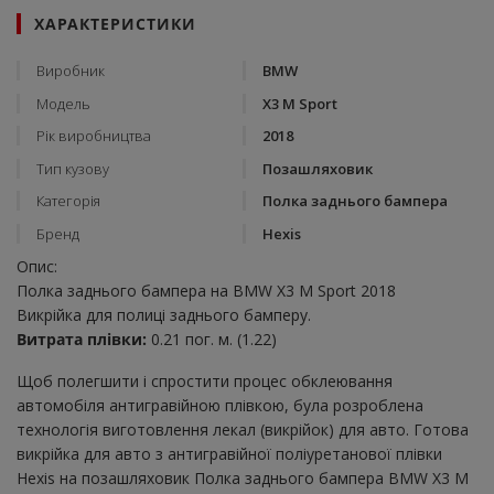
ХАРАКТЕРИСТИКИ
Виробник
BMW
Модель
X3 M Sport
Рік виробництва
2018
Тип кузову
Позашляховик
Категорія
Полка заднього бампера
Бренд
Hexis
Опис:
Полка заднього бампера на BMW X3 M Sport 2018
Викрійка для полиці заднього бамперу.
Витрата плівки:
0.21 пог. м. (1.22)
Щоб полегшити і спростити процес обклеювання
автомобіля антигравійною плівкою, була розроблена
технологія виготовлення лекал (викрійок) для авто. Готова
викрійка для авто з антигравійної поліуретанової плівки
Hexis на позашляховик Полка заднього бампера BMW X3 M