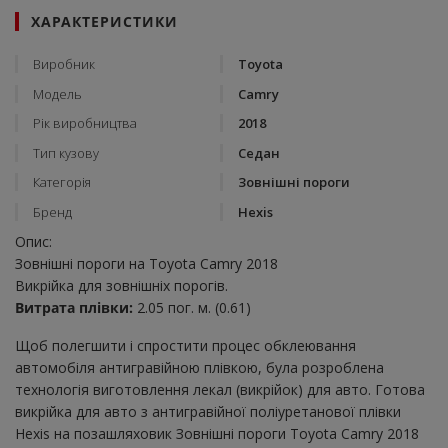
ХАРАКТЕРИСТИКИ
Виробник
Toyota
Модель
Camry
Рік виробництва
2018
Тип кузову
Седан
Категорія
Зовнішні пороги
Бренд
Hexis
Опис:
Зовнішні пороги на Toyota Camry 2018
Викрійка для зовнішніх порогів.
Витрата плівки:
2.05 пог. м. (0.61)
Щоб полегшити і спростити процес обклеювання
автомобіля антигравійною плівкою, була розроблена
технологія виготовлення лекал (викрійок) для авто. Готова
викрійка для авто з антигравійної поліуретанової плівки
Hexis на позашляховик Зовнішні пороги Toyota Camry 2018