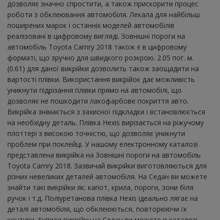
дозволяє значно спростити, а також прискорити процес
роботи з обклеювання автомобіля. Лекала для найбільш
поширених марок і останніх моделей автомобілів
реалізовані в цифровому вигляді. Зовнішні пороги на
автомобіль Toyota Camry 2018 також є в цифровому
форматі, що зручно для швидкого розкрою. 2.05 пог. м.
(0.61) для даної викрійки дозволить також заощадити на
вартості плівки. Використання викрійок дає можливість
уникнути підрізання плівки прямо на автомобілі, що
дозволяє не пошкодити лакофарбове покриття авто.
Викрійка знімається з захисної підкладки і встановлюється
на необхідну деталь. Плівка Hexis вирізається на ріжучому
плоттері з високою точністю, що дозволяє уникнути
проблем при поклейці. У нашому електронному каталозі
представлена ​​викрійка на Зовнішні пороги на автомобіль
Toyota Camry 2018. Зазвичай викрійки виготовляються для
різних невеликих деталей автомобіля. На Седан ви можете
знайти такі викрійки як: капот, крила, пороги, зони біля
ручок і т.д. Поліуретанова плівка Hexis ідеально лягає на
деталі автомобіля, що обклеюються, повторюючи їх
контури. Купити викрійку на Седан ви можете в каталозі