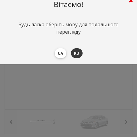
2869
грн.
Вартість:
($62.42)
Вітаємо!
Будь ласка оберіть мову для подальшого
перегляду
UA
RU