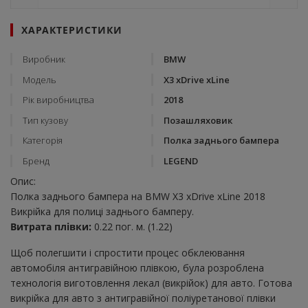
ХАРАКТЕРИСТИКИ
Виробник
BMW
Модель
X3 xDrive xLine
Рік виробництва
2018
Тип кузову
Позашляховик
Категорія
Полка заднього бампера
Бренд
LEGEND
Опис:
Полка заднього бампера на BMW X3 xDrive xLine 2018
Викрійка для полиці заднього бамперу.
Витрата плівки:
0.22 пог. м. (1.22)
Щоб полегшити і спростити процес обклеювання
автомобіля антигравійною плівкою, була розроблена
технологія виготовлення лекал (викрійок) для авто. Готова
викрійка для авто з антигравійної поліуретанової плівки