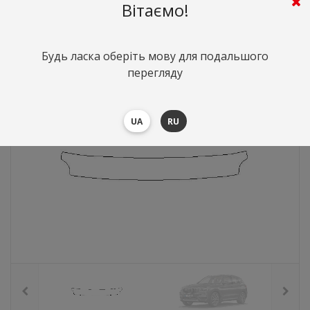
Вітаємо!
809
грн.
Вартість:
($17.6)
Будь ласка оберіть мову для подальшого
перегляду
UA
RU