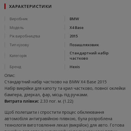
ХАРАКТЕРИСТИКИ
Виробник
BMW
Модель
X4 Base
Рік виробництва
2015
Тип кузову
Позашляховик
Стандартний набір
Категорія
частково
Бренд
Hexis
Опис:
Стандартний набір частково на BMW X4 Base 2015
Набір викрійки для капоту та крил частково, повної оклейки
бампера, дзеркал, фар, місць під ручками.
Витрата плівки:
2.33 пог. м. (1.22)
Щоб полегшити і спростити процес обклеювання
автомобіля антигравійною плівкою, була розроблена
технологія виготовлення лекал (викрійок) для авто. Готова