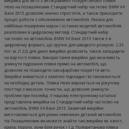
викрійка для авто з антигравійної поліуретанової плівки
Hexis на позашляховик Стандартний набір частково BMW X4
Base 2015 дозволяє значно спростити, а також прискорити
процес роботи з обклеювання автомобіля. Лекала для
найбільш поширених марок і останніх моделей автомобілів
реалізовані в цифровому вигляді. Стандартний набір
частково на автомобіль BMW X4 Base 2015 також є в
цифровому форматі, що зручно для швидкого розкрою. 2.33
пог. м. (1.22) для даної викрійки дозволить також заощадити
на вартості плівки. Використання викрійок дає можливість
уникнути підрізання плівки прямо на автомобілі, що
дозволяє не пошкодити лакофарбове покриття авто.
Викрійка знімається з захисної підкладки і встановлюється
на необхідну деталь. Плівка Hexis вирізається на ріжучому
плоттері з високою точністю, що дозволяє уникнути
проблем при поклейці. У нашому електронному каталозі
представлена ​​викрійка на Стандартний набір частково на
автомобіль BMW X4 Base 2015. Зазвичай викрійки
виготовляються для різних невеликих деталей автомобіля.
На Позашляховик ви можете знайти такі викрійки як: капот,
крила, пороги, зони біля ручок і т.д. Поліуретанова плівка