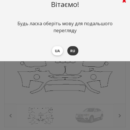
7710
грн.
Вартість:
($167.76)
Вітаємо!
Будь ласка оберіть мову для подальшого
перегляду
UA
RU