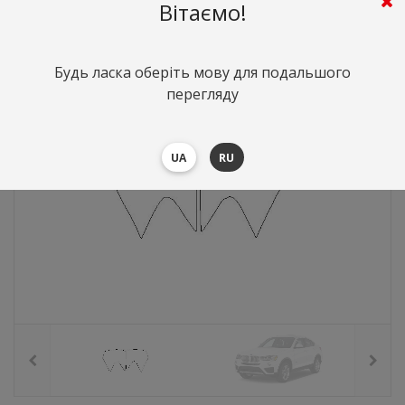
1075
грн.
Вартість:
($23.4)
Вітаємо!
Будь ласка оберіть мову для подальшого
перегляду
UA
RU