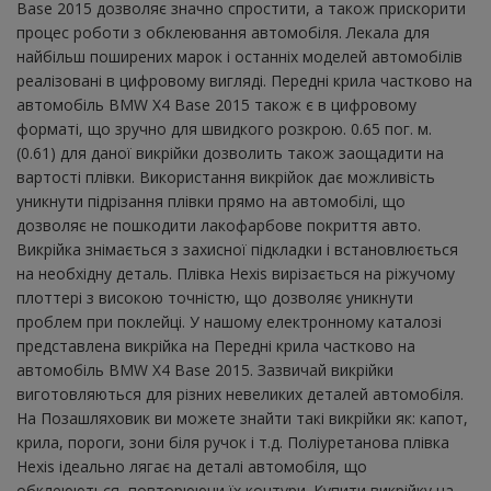
Base 2015 дозволяє значно спростити, а також прискорити
процес роботи з обклеювання автомобіля. Лекала для
найбільш поширених марок і останніх моделей автомобілів
реалізовані в цифровому вигляді. Передні крила частково на
автомобіль BMW X4 Base 2015 також є в цифровому
форматі, що зручно для швидкого розкрою. 0.65 пог. м.
(0.61) для даної викрійки дозволить також заощадити на
вартості плівки. Використання викрійок дає можливість
уникнути підрізання плівки прямо на автомобілі, що
дозволяє не пошкодити лакофарбове покриття авто.
Викрійка знімається з захисної підкладки і встановлюється
на необхідну деталь. Плівка Hexis вирізається на ріжучому
плоттері з високою точністю, що дозволяє уникнути
проблем при поклейці. У нашому електронному каталозі
представлена ​​викрійка на Передні крила частково на
автомобіль BMW X4 Base 2015. Зазвичай викрійки
виготовляються для різних невеликих деталей автомобіля.
На Позашляховик ви можете знайти такі викрійки як: капот,
крила, пороги, зони біля ручок і т.д. Поліуретанова плівка
Hexis ідеально лягає на деталі автомобіля, що
обклеюються, повторюючи їх контури. Купити викрійку на