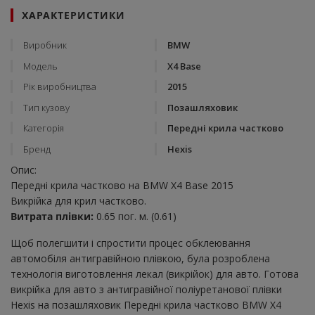
ХАРАКТЕРИСТИКИ
Виробник
BMW
Модель
X4 Base
Рік виробництва
2015
Тип кузову
Позашляховик
Категорія
Передні крила частково
Бренд
Hexis
Опис:
Передні крила частково на BMW X4 Base 2015
Викрійка для крил частково.
Витрата плівки:
0.65 пог. м. (0.61)
Щоб полегшити і спростити процес обклеювання
автомобіля антигравійною плівкою, була розроблена
технологія виготовлення лекал (викрійок) для авто. Готова
викрійка для авто з антигравійної поліуретанової плівки
Hexis на позашляховик Передні крила частково BMW X4