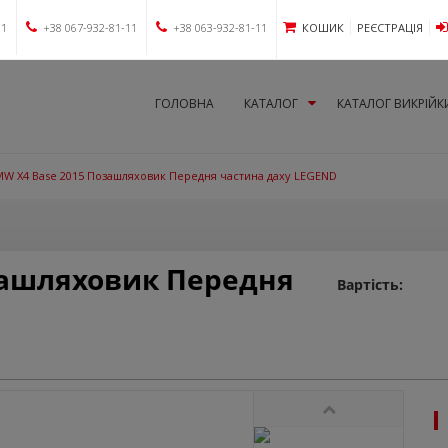
11
+38 067-932-81-11
+38 063-932-81-11
КОШИК
РЕЄСТРАЦІЯ
ГОЛОВНА
КАТАЛОГ
КАТАЛОГ ВИКРІЙК
W X4 Base 2015 Позашляховик Передня частина даху LEGEND
зашляховик Передня
Вартість: