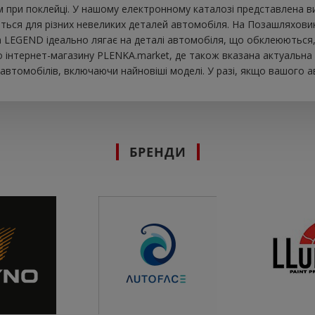
при поклейці. У нашому електронному каталозі представлена ​​в
ься для різних невеликих деталей автомобіля. На Позашляховик в
вка LEGEND ідеально лягає на деталі автомобіля, що обклеюються
інтернет-магазину PLENKA.market, де також вказана актуальна ц
втомобілів, включаючи найновіші моделі. У разі, якщо вашого а
БРЕНДИ