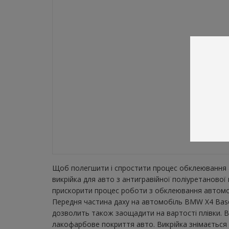
Щоб полегшити і спростити процес обклеювання а
викрійка для авто з антигравійної поліуретанов
прискорити процес роботи з обклеювання автомобі
Передня частина даху на автомобіль BMW X4 Base 
дозволить також заощадити на вартості плівки. В
лакофарбове покриття авто. Викрійка знімається з