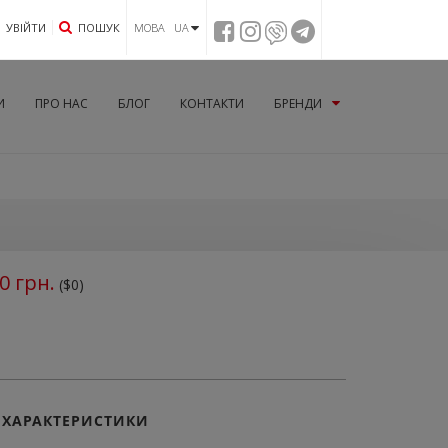
УВIЙТИ
ПОШУК
МОВА UA
И
ПРО НАС
БЛОГ
КОНТАКТИ
БРЕНДИ
0
грн.
($0)
ХАРАКТЕРИСТИКИ