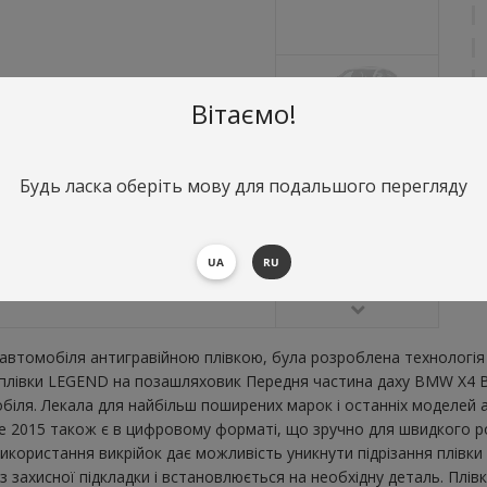
Вітаємо!
Будь ласка оберіть мову для подальшого перегляду
О
П
UA
RU
В
втомобіля антигравійною плівкою, була розроблена технологія 
ої плівки LEGEND на позашляховик Передня частина даху BMW X4 
ля. Лекала для найбільш поширених марок і останніх моделей а
2015 також є в цифровому форматі, що зручно для швидкого розкр
икористання викрійок дає можливість уникнути підрізання плівк
 захисної підкладки і встановлюється на необхідну деталь. Плів