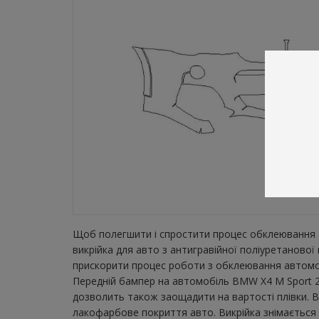
Щоб полегшити і спростити процес обклеювання а
викрійка для авто з антигравійної поліуретаново
прискорити процес роботи з обклеювання автомобі
Передній бампер на автомобіль BMW X4 M Sport 20
дозволить також заощадити на вартості плівки. В
лакофарбове покриття авто. Викрійка знімається з