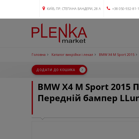
КИЇВ, ПР. СТЕПАНА БАНДЕРИ, 28 А
+38 050-932-81-
Головна
Каталог викрійки і лекал
BMW X4 M Sport 2015
ДОДАТИ ДО КОШИКА
BMW X4 M Sport 2015
Передній бампер LLu