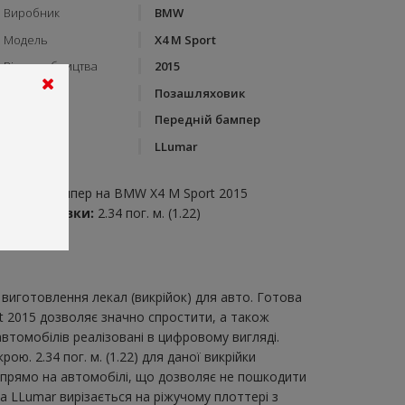
Виробник
BMW
Модель
X4 M Sport
Рік виробництва
2015
Тип кузову
Позашляховик
Категорія
Передній бампер
Бренд
LLumar
пис:
ередній бампер на BMW X4 M Sport 2015
итрата плівки:
2.34 пог. м. (1.22)
виготовлення лекал (викрійок) для авто. Готова
t 2015 дозволяє значно спростити, а також
втомобілів реалізовані в цифровому вигляді.
. 2.34 пог. м. (1.22) для даної викрійки
и прямо на автомобілі, що дозволяє не пошкодити
ка LLumar вирізається на ріжучому плоттері з