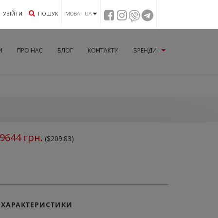
УВIЙТИ
ПОШУК
МОВА UA
И
ПРО НАС
БЛОГ
КОНТАКТИ
БРЕНДИ
9644
грн.
($209.83)
ХАРАКТЕРИСТИКИ