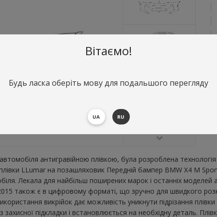
Вітаємо!
Будь ласка оберіть мову для подальшого перегляду
О
П
В
UA
RU
втомобіля антигравійною плівкою, була розроблена технологія 
ї плівки LLumar на позашляховик Передній бампер BMW X4 M Spor
ля. Лекала для найбільш поширених марок і останніх моделей а
15 також є в цифровому форматі, що зручно для швидкого розкрою
икористання викрійок дає можливість уникнути підрізання плівк
 захисної підкладки і встановлюється на необхідну деталь. Плів