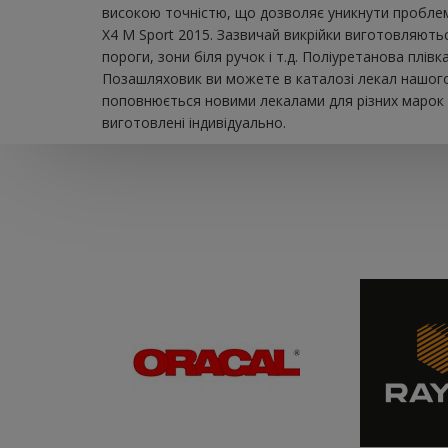
високою точністю, що дозволяє уникнути проблем
X4 M Sport 2015. Зазвичай викрійки виготовляютьс
пороги, зони біля ручок і т.д. Поліуретанова плі
Позашляховик ви можете в каталозі лекал нашого 
поповнюється новими лекалами для різних марок а
виготовлені індивідуально.