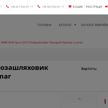
11
+38 067-932-81-11
+38 063-932-81-11
КОШИК
РЕЄСТРАЦІЯ
ГОЛОВНА
КАТАЛОГ
КАТАЛОГ ВИКРІЙК
BMW X4 M Sport 2015 Позашляховик Передній бампер LLumar
 Позашляховик
Вартість:
mar