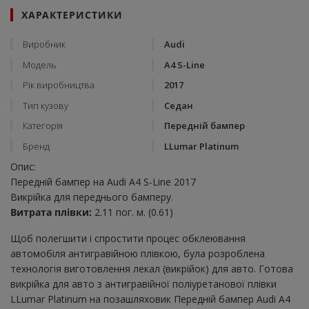
ХАРАКТЕРИСТИКИ
Виробник
Audi
Модель
A4 S-Line
Рік виробництва
2017
Тип кузову
Седан
Категорія
Передній бампер
Бренд
LLumar Platinum
Опис:
Передній бампер на Audi A4 S-Line 2017
Викрійка для переднього бамперу.
Витрата плівки:
2.11 пог. м. (0.61)
Щоб полегшити і спростити процес обклеювання
автомобіля антигравійною плівкою, була розроблена
технологія виготовлення лекал (викрійок) для авто. Готова
викрійка для авто з антигравійної поліуретанової плівки
LLumar Platinum на позашляховик Передній бампер Audi A4