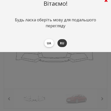
4487
грн.
Вартість:
($97.63)
Вітаємо!
Будь ласка оберіть мову для подальшого
перегляду
UA
RU