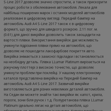
S-Line 2017 дозволяє значно спростити, а також прискорити
процес роботи з обклеювання автомобіля. Лекала для
найбільш поширених марок і останніх моделей автомобілів
реалізовані в цифровому вигляді. Передній бампер на
автомобіль Audi A4 S-Line 2017 також є в цифровому
форматі, що зручно для швидкого розкрою. 2.11 пог. м.
(0.61) для даної викрійки дозволить також заощадити на
вартості плівки. Використання викрійок дає можливість
уникнути підрізання плівки прямо на автомобілі, що
дозволяє не пошкодити лакофарбове покриття авто.
Викрійка знімається з захисної підкладки і встановлюється
на необхідну деталь. Плівка LLumar Platinum вирізається на
ріжучому плоттері з високою точністю, що дозволяє
уникнути проблем при поклейці. У нашому електронному
каталозі представлена ​​викрійка на Передній бампер на
автомобіль Audi A4 S-Line 2017. Зазвичай викрійки
виготовляються для різних невеликих деталей автомобіля.
На Седан ви можете знайти такі викрійки як: капот, крила,
пороги, зони біля ручок і т.д. Поліуретанова плівка LLumar
Platinum ідеально лягає на деталі автомобіля, що
обклеюються, повторюючи їх контури. Купити викрійку на