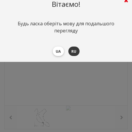
3502
грн.
Вартість:
($76.32)
Вітаємо!
Будь ласка оберіть мову для подальшого
перегляду
UA
RU