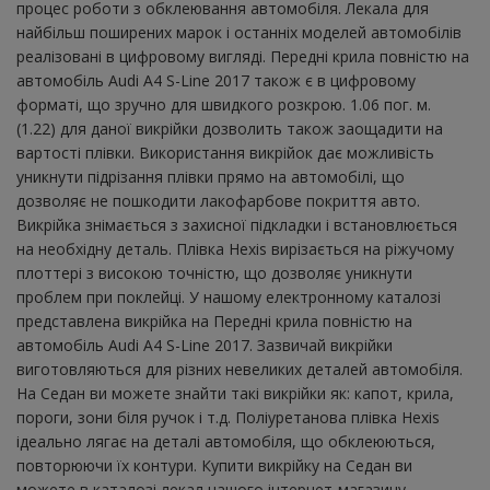
процес роботи з обклеювання автомобіля. Лекала для
найбільш поширених марок і останніх моделей автомобілів
реалізовані в цифровому вигляді. Передні крила повністю на
автомобіль Audi A4 S-Line 2017 також є в цифровому
форматі, що зручно для швидкого розкрою. 1.06 пог. м.
(1.22) для даної викрійки дозволить також заощадити на
вартості плівки. Використання викрійок дає можливість
уникнути підрізання плівки прямо на автомобілі, що
дозволяє не пошкодити лакофарбове покриття авто.
Викрійка знімається з захисної підкладки і встановлюється
на необхідну деталь. Плівка Hexis вирізається на ріжучому
плоттері з високою точністю, що дозволяє уникнути
проблем при поклейці. У нашому електронному каталозі
представлена ​​викрійка на Передні крила повністю на
автомобіль Audi A4 S-Line 2017. Зазвичай викрійки
виготовляються для різних невеликих деталей автомобіля.
На Седан ви можете знайти такі викрійки як: капот, крила,
пороги, зони біля ручок і т.д. Поліуретанова плівка Hexis
ідеально лягає на деталі автомобіля, що обклеюються,
повторюючи їх контури. Купити викрійку на Седан ви
можете в каталозі лекал нашого інтернет-магазину