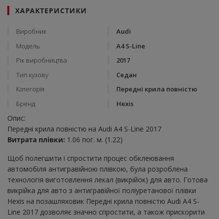
ХАРАКТЕРИСТИКИ
Виробник
Audi
Модель
A4 S-Line
Рік виробництва
2017
Тип кузову
Седан
Категорія
Передні крила повністю
Бренд
Hexis
Опис:
Передні крила повністю на Audi A4 S-Line 2017
Витрата плівки:
1.06 пог. м. (1.22)
Щоб полегшити і спростити процес обклеювання
автомобіля антигравійною плівкою, була розроблена
технологія виготовлення лекал (викрійок) для авто. Готова
викрійка для авто з антигравійної поліуретанової плівки
Hexis на позашляховик Передні крила повністю Audi A4 S-
Line 2017 дозволяє значно спростити, а також прискорити