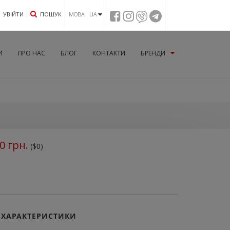
УВIЙТИ
ПОШУК
МОВА UA
И
ПРО НАС
БЛОГ
КОНТАКТИ
БРЕНДИ
0
грн.
($0)
ХАРАКТЕРИСТИКИ