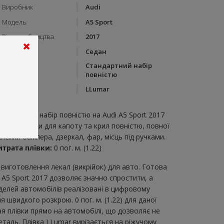
Виробник
Audi
Модель
A5 Sport
Рік виробництва
2017
Тип кузову
Седан
Стандартний набір
Категорія
повністю
Бренд
LLumar
пис:
тандартний набір повністю на Audi A5 Sport 2017
абір викрійки для капоту та крил повністю, повної
клейки бампера, дзеркал, фар, місць під ручками.
итрата плівки:
0 пог. м. (1.22)
виготовлення лекал (викрійок) для авто. Готова
 A5 Sport 2017 дозволяє значно спростити, а
делей автомобілів реалізовані в цифровому
 швидкого розкрою. 0 пог. м. (1.22) для даної
ня плівки прямо на автомобілі, що дозволяє не
еталь. Плівка LLumar вирізається на ріжучому