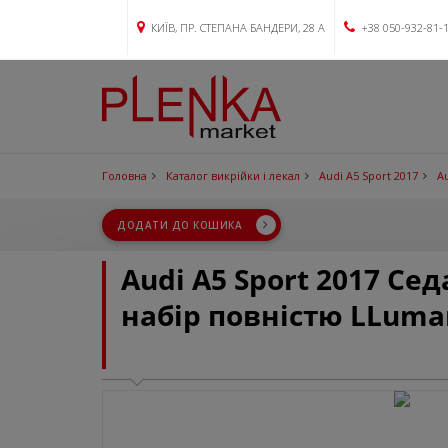
КИЇВ, ПР. СТЕПАНА БАНДЕРИ, 28 А
+38 050-932-81-
Головна
Каталог викрійки і лекал
Audi A5 Sport 2017
A
ДОДАТИ ДО КОШИКА
Audi A5 Sport 2017 Се
набір повністю LLuma