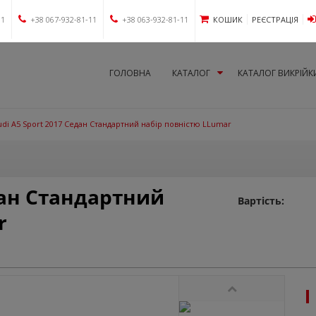
11
+38 067-932-81-11
+38 063-932-81-11
КОШИК
РЕЄСТРАЦІЯ
ГОЛОВНА
КАТАЛОГ
КАТАЛОГ ВИКРІЙК
udi A5 Sport 2017 Седан Стандартний набір повністю LLumar
дан Стандартний
Вартість:
r