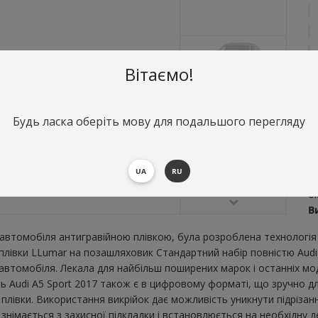
Вітаємо!
Будь ласка оберіть мову для подальшого перегляду
О
С
UA
RU
Н
о
В
втомобіля антигравійною плівкою, була розроблена технологія 
 плівки LLumar на позашляховик Стандартний набір повністю Audi
втомобіля. Лекала для найбільш поширених марок і останніх мо
ь Audi A5 Sport 2017 також є в цифровому форматі, що зручно для
плівки. Використання викрійок дає можливість уникнути підрізан
німається з захисної підкладки і встановлюється на необхідну д