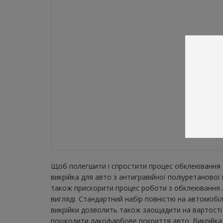
Щоб полегшити і спростити процес обклеювання а
викрійка для авто з антигравійної поліуретанової
також прискорити процес роботи з обклеювання а
вигляді. Стандартний набір повністю на автомобіл
викрійки дозволить також заощадити на вартості 
пошкодити лакофарбове покриття авто. Викрійка з