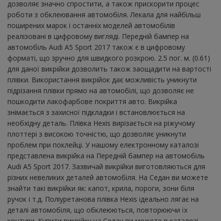
дозволяє значно спростити, а також прискорити процес
роботи з обклеювання автомобіля. Лекала для найбільш
поширених марок і останніх моделей автомобілів
реалізовані в цифровому вигляді. Передній бампер на
автомобіль Audi A5 Sport 2017 також є в цифровому
форматі, що зручно для швидкого розкрою. 2.5 пог. м. (0.61)
для даної викрійки дозволить також заощадити на вартості
плівки. Використання викрійок дає можливість уникнути
підрізання плівки прямо на автомобілі, що дозволяє не
пошкодити лакофарбове покриття авто. Викрійка
знімається з захисної підкладки і встановлюється на
необхідну деталь. Плівка Hexis вирізається на ріжучому
плоттері з високою точністю, що дозволяє уникнути
проблем при поклейці. У нашому електронному каталозі
представлена ​​викрійка на Передній бампер на автомобіль
Audi A5 Sport 2017. Зазвичай викрійки виготовляються для
різних невеликих деталей автомобіля. На Седан ви можете
знайти такі викрійки як: капот, крила, пороги, зони біля
ручок і т.д. Поліуретанова плівка Hexis ідеально лягає на
деталі автомобіля, що обклеюються, повторюючи їх
контури. Купити викрійку на Седан ви можете в каталозі