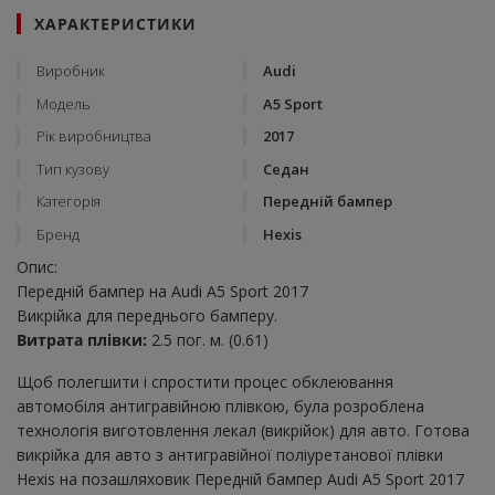
ХАРАКТЕРИСТИКИ
Виробник
Audi
Модель
A5 Sport
Рік виробництва
2017
Тип кузову
Седан
Категорія
Передній бампер
Бренд
Hexis
Опис:
Передній бампер на Audi A5 Sport 2017
Викрійка для переднього бамперу.
Витрата плівки:
2.5 пог. м. (0.61)
Щоб полегшити і спростити процес обклеювання
автомобіля антигравійною плівкою, була розроблена
технологія виготовлення лекал (викрійок) для авто. Готова
викрійка для авто з антигравійної поліуретанової плівки
Hexis на позашляховик Передній бампер Audi A5 Sport 2017