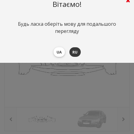
4136
грн.
Вартість:
($90)
Вітаємо!
Будь ласка оберіть мову для подальшого
перегляду
UA
RU