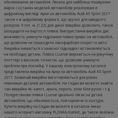
обклеювання автомобіля. Лекала для найбільш поширених
марок і останніх моделей автомобілів реалізовані в
цифровому вигляді. Арки на автомобіль Audi A5 Sport 2017
також є в цифровому форматі, що зручно для швидкого
розкрою. 0 пог. м. (1.22) для даної викрійки дозволить також
заощадити на вартості плівки. Використання викрійок дає
можливість уникнути підрізання плівки прямо на автомобілі,
що дозволяє не пошкодити лакофарбове покриття авто.
Викрійка знімається з захисної підкладки і встановлюється
на необхідну деталь. Плівка LLumar вирізається на ріжучому
плоттері з високою точністю, що дозволяє уникнути
проблем при поклейці. У нашому електронному каталозі
представлена ​​викрійка на Арки на автомобіль Audi A5 Sport
2017. Зазвичай викрійки виготовляються для різних
невеликих деталей автомобіля. На Седан ви можете знайти
такі викрійки як: капот, крила, пороги, зони біля ручок і т.д.
Поліуретанова плівка LLumar ідеально лягає на деталі
автомобіля, що обклеюються, повторюючи їх контури.
Купити викрійку на Седан ви можете в каталозі лекал
нашого інтернет-магазину PLENKA.market, де також вказана
актуальна ціна на кожну викрійку. Наш каталог постійно