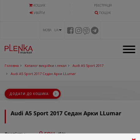
КОШИК
РЕЄСТРАЦІЯ
УВIЙТИ
ПОШУК
МОВА UA
Головна
Каталог викрійки і лекал
Audi A5 Sport 2017
Audi A5 Sport 2017 Седан Арки LLumar
ДОДАТИ ДО КОШИКА
Audi A5 Sport 2017 Седан Арки LLumar
0
грн.
Вартість:
($0)