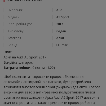
Виробник
Audi
Модель
A5 Sport
Рік виробництва
2017
Тип кузову
Седан
Категорія
Арки
Бренд
LLumar
Опис:
Арки на Audi A5 Sport 2017
Викрійка для арок.
Витрата плівки:
0 пог. м. (1.22)
Щоб полегшити і спростити процес обклеювання
автомобіля антигравійною плівкою, була розроблена
технологія виготовлення лекал (викрійок) для авто. Готова
викрійка для авто з антигравійної поліуретанової плівки
LLumar на позашляховик Арки Audi A5 Sport 2017 дозволяє
значно спростити, а також прискорити процес роботи з