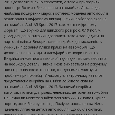
2017 дозволяє значно спростити, а також прискорити
процес роботи з обклеювання автомобіля. Лекала для
найбільш поширених марок і останніх моделей автомобілів
реалізовані в цифровому вигляді. Стійки лобового скла на
автомобіль Audi A5 Sport 2017 також є в цифровому
форматі, що зручно для швидкого розкрою. 0.19 пог. м.
(1.22) для даної викрійки дозволить також заощадити на
вартості плівки. Використання викрійок дає можливість
уникнути підрізання плівки прямо на автомобілі, що
дозволяє не пошкодити лакофарбове покриття авто.
Викрійка знімається з захисної підкладки і встановлюється
на необхідну деталь. Плівка Hexis вирізається на ріжучому
плоттері з високою точністю, що дозволяє уникнути
проблем при поклейці. У нашому електронному каталозі
представлена ​​викрійка на Стійки лобового скла на
автомобіль Audi A5 Sport 2017. Зазвичай викрійки
виготовляються для різних невеликих деталей автомобіля.
На Седан ви можете знайти такі викрійки як: капот, крила,
пороги, зони біля ручок і т.д. Поліуретанова плівка Hexis
ідеально лягає на деталі автомобіля, що обклеюються,
повторюючи їх контури. Купити викрійку на Седан ви