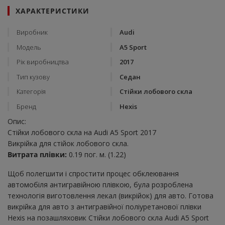
ХАРАКТЕРИСТИКИ
Виробник
Audi
Модель
A5 Sport
Рік виробництва
2017
Тип кузову
Седан
Категорія
Стійки лобового скла
Бренд
Hexis
Опис:
Стійки лобового скла на Audi A5 Sport 2017
Викрійка для стійок лобового скла.
Витрата плівки:
0.19 пог. м. (1.22)
Щоб полегшити і спростити процес обклеювання
автомобіля антигравійною плівкою, була розроблена
технологія виготовлення лекал (викрійок) для авто. Готова
викрійка для авто з антигравійної поліуретанової плівки
Hexis на позашляховик Стійки лобового скла Audi A5 Sport