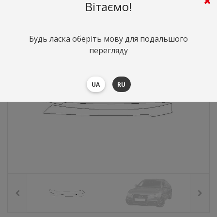
629
грн.
Вартість:
($13.68)
Вітаємо!
Будь ласка оберіть мову для подальшого
перегляду
UA
RU