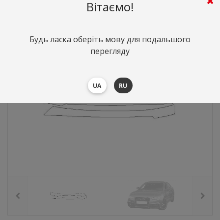
783
грн.
Вартість:
($17.04)
Вітаємо!
Будь ласка оберіть мову для подальшого
перегляду
UA
RU