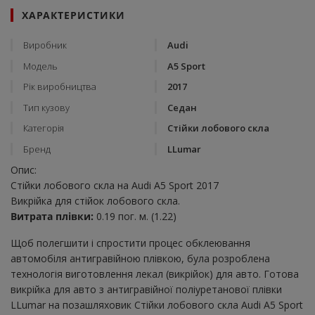
ХАРАКТЕРИСТИКИ
Виробник
Audi
Модель
A5 Sport
Рік виробництва
2017
Тип кузову
Седан
Категорія
Стійки лобового скла
Бренд
LLumar
Опис:
Стійки лобового скла на Audi A5 Sport 2017
Викрійка для стійок лобового скла.
Витрата плівки:
0.19 пог. м. (1.22)
Щоб полегшити і спростити процес обклеювання
автомобіля антигравійною плівкою, була розроблена
технологія виготовлення лекал (викрійок) для авто. Готова
викрійка для авто з антигравійної поліуретанової плівки
LLumar на позашляховик Стійки лобового скла Audi A5 Sport