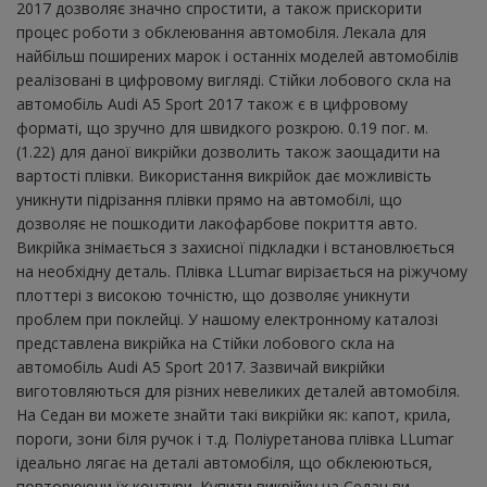
2017 дозволяє значно спростити, а також прискорити
процес роботи з обклеювання автомобіля. Лекала для
найбільш поширених марок і останніх моделей автомобілів
реалізовані в цифровому вигляді. Стійки лобового скла на
автомобіль Audi A5 Sport 2017 також є в цифровому
форматі, що зручно для швидкого розкрою. 0.19 пог. м.
(1.22) для даної викрійки дозволить також заощадити на
вартості плівки. Використання викрійок дає можливість
уникнути підрізання плівки прямо на автомобілі, що
дозволяє не пошкодити лакофарбове покриття авто.
Викрійка знімається з захисної підкладки і встановлюється
на необхідну деталь. Плівка LLumar вирізається на ріжучому
плоттері з високою точністю, що дозволяє уникнути
проблем при поклейці. У нашому електронному каталозі
представлена ​​викрійка на Стійки лобового скла на
автомобіль Audi A5 Sport 2017. Зазвичай викрійки
виготовляються для різних невеликих деталей автомобіля.
На Седан ви можете знайти такі викрійки як: капот, крила,
пороги, зони біля ручок і т.д. Поліуретанова плівка LLumar
ідеально лягає на деталі автомобіля, що обклеюються,
повторюючи їх контури. Купити викрійку на Седан ви