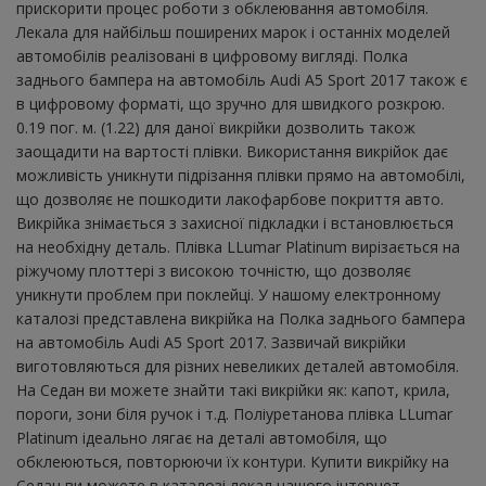
прискорити процес роботи з обклеювання автомобіля.
Лекала для найбільш поширених марок і останніх моделей
автомобілів реалізовані в цифровому вигляді. Полка
заднього бампера на автомобіль Audi A5 Sport 2017 також є
в цифровому форматі, що зручно для швидкого розкрою.
0.19 пог. м. (1.22) для даної викрійки дозволить також
заощадити на вартості плівки. Використання викрійок дає
можливість уникнути підрізання плівки прямо на автомобілі,
що дозволяє не пошкодити лакофарбове покриття авто.
Викрійка знімається з захисної підкладки і встановлюється
на необхідну деталь. Плівка LLumar Platinum вирізається на
ріжучому плоттері з високою точністю, що дозволяє
уникнути проблем при поклейці. У нашому електронному
каталозі представлена ​​викрійка на Полка заднього бампера
на автомобіль Audi A5 Sport 2017. Зазвичай викрійки
виготовляються для різних невеликих деталей автомобіля.
На Седан ви можете знайти такі викрійки як: капот, крила,
пороги, зони біля ручок і т.д. Поліуретанова плівка LLumar
Platinum ідеально лягає на деталі автомобіля, що
обклеюються, повторюючи їх контури. Купити викрійку на
Седан ви можете в каталозі лекал нашого інтернет-