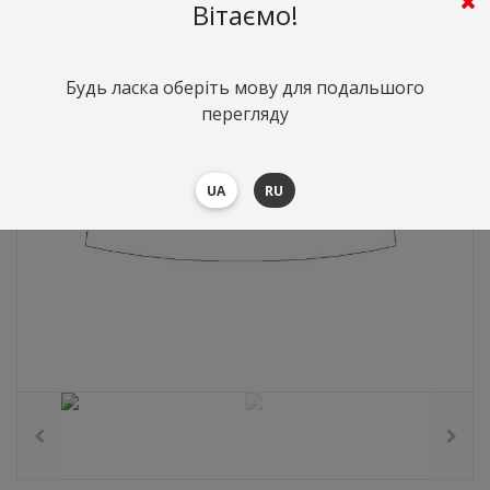
808
грн.
Вартість:
($17.58)
Вітаємо!
Будь ласка оберіть мову для подальшого
перегляду
UA
RU