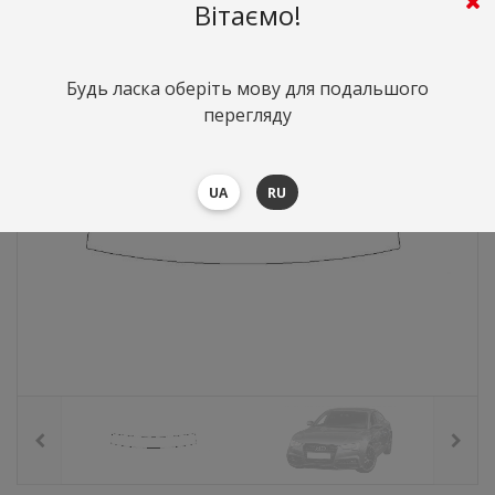
782
грн.
Вартість:
($17.04)
Вітаємо!
Будь ласка оберіть мову для подальшого
перегляду
UA
RU