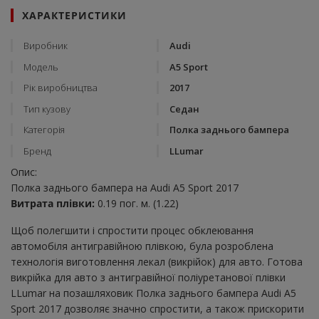
ХАРАКТЕРИСТИКИ
Виробник
Audi
Модель
A5 Sport
Рік виробництва
2017
Тип кузову
Седан
Категорія
Полка заднього бампера
Бренд
LLumar
Опис:
Полка заднього бампера на Audi A5 Sport 2017
Витрата плівки:
0.19 пог. м. (1.22)
Щоб полегшити і спростити процес обклеювання
автомобіля антигравійною плівкою, була розроблена
технологія виготовлення лекал (викрійок) для авто. Готова
викрійка для авто з антигравійної поліуретанової плівки
LLumar на позашляховик Полка заднього бампера Audi A5
Sport 2017 дозволяє значно спростити, а також прискорити