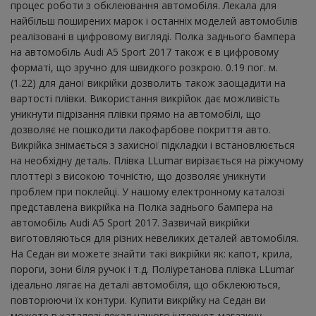
процес роботи з обклеювання автомобіля. Лекала для
найбільш поширених марок і останніх моделей автомобілів
реалізовані в цифровому вигляді. Полка заднього бампера
на автомобіль Audi A5 Sport 2017 також є в цифровому
форматі, що зручно для швидкого розкрою. 0.19 пог. м.
(1.22) для даної викрійки дозволить також заощадити на
вартості плівки. Використання викрійок дає можливість
уникнути підрізання плівки прямо на автомобілі, що
дозволяє не пошкодити лакофарбове покриття авто.
Викрійка знімається з захисної підкладки і встановлюється
на необхідну деталь. Плівка LLumar вирізається на ріжучому
плоттері з високою точністю, що дозволяє уникнути
проблем при поклейці. У нашому електронному каталозі
представлена ​​викрійка на Полка заднього бампера на
автомобіль Audi A5 Sport 2017. Зазвичай викрійки
виготовляються для різних невеликих деталей автомобіля.
На Седан ви можете знайти такі викрійки як: капот, крила,
пороги, зони біля ручок і т.д. Поліуретанова плівка LLumar
ідеально лягає на деталі автомобіля, що обклеюються,
повторюючи їх контури. Купити викрійку на Седан ви
можете в каталозі лекал нашого інтернет-магазину