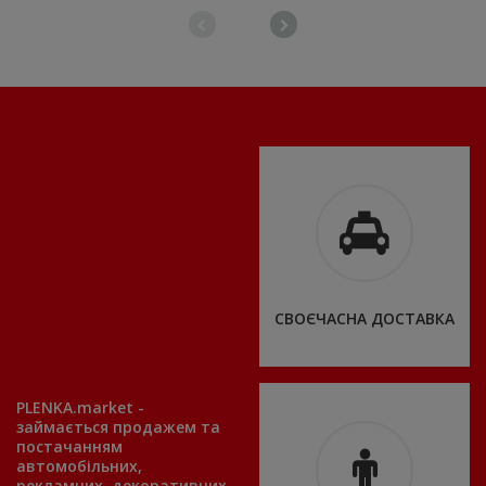
СВОЄЧАСНА ДОСТАВКА
PLENKA.market -
займається продажем та
постачанням
автомобільних,
рекламних, декоративних