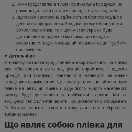
Нами представлена тільки оригінальна продукція. За
рахунок цього ви ніколи не знайдете у нас підробок.
Відправка замовлень здійснюється безпосередньо в
день його оформлення. Завдяки цьому обрана вами
автоплівка в Києві та інших містах України буде
доставлена за адресою максимально швидко і
оперативно. А це - очевидний показник нашої турботи
про клієнтів.
Детальніше
У нашому каталозі представлена найрізноманітніша плівка
для обклеювання авто від різних виробників і відомих
брендів. Вся продукція завжди є в наявності на наших
складських приміщеннях. Це гарантує вам, що обрана вами
плівка на авто до Києва і будь-якого іншого населеного
пункту буде доставлена в найближчі терміни. Ми не
змушуємо своїх клієнтів чекати - ми дозволяємо отримувати
їм бажане вчасно і купити плівку для авто в Україні на
вигідних умовах.
Що являє собою
плівка
для