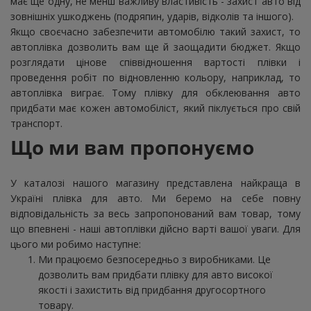
має ще одну, не менш важливу властивість - захист авто від
зовнішніх ушкоджень (подряпин, ударів, відколів та іншого).
Якщо своєчасно забезпечити автомобілю такий захист, то
автоплівка дозволить вам ще й заощадити бюджет. Якщо
розглядати цінове співвідношення вартості плівки і
проведення робіт по відновленню кольору, наприклад, то
автоплівка виграє. Тому плівку для обклеювання авто
придбати має кожен автомобіліст, який піклується про свій
транспорт.
Що ми вам пропонуємо
У каталозі нашого магазину представлена найкраща в
Україні плівка для авто. Ми беремо на себе повну
відповідальність за весь запропонований вам товар, тому
що впевнені - наші автоплівки дійсно варті вашої уваги. Для
цього ми робимо наступне:
Ми працюємо безпосередньо з виробниками. Це
дозволить вам придбати плівку для авто високої
якості і захистить від придбання другосортного
товару.