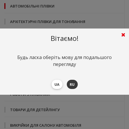
АВТОМОБІЛЬНІ ПЛІВКИ
АРХІТЕКТУРНІ ПЛІВКИ ДЛЯ ТОНУВАННЯ
Вітаємо!
ЗАХИСНЕ СКЛО ДЛЯ МОНІТОРІВ АВТОМОБІЛІВ
ПЛІВКИ ДЛЯ ТЕРМОПЕРЕНОСУ, СУБЛІМАЦІЙНА ПЕЧАТЬ
Будь ласка оберіть мову для подальшого
(СУБЛІМАЦІЯ)
перегляду
ІНТЕР'ЄРНІ ДЕКОРАТИВНІ САМОКЛЕЮЧІ ПЛІВКИ
UA
RU
ІНСТРУМЕНТ, ХІМІЯ ТА ДОДАТКОВІ ТОВАРИ ДЛЯ
РОБОТИ З ПЛІВКАМИ
ТОВАРИ ДЛЯ ДЕТЕЙЛІНГУ
ВИКРІЙКИ ДЛЯ САЛОНУ АВТОМОБІЛЯ