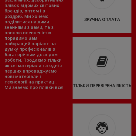
плівок відомих світових
брендів, оптом і в
роздріб. Ми хочемо
ЗРУЧНА ОПЛАТА
поділитися нашими
знаннями з Вами, та з
повною впевненістю
порадимо Вам
найкращий варіант на
думку професіоналів з
багаторічним досвідом
роботи. Продаємо тільки
якісні матеріали та одні з
перших впроваджуємо
нові матеріали і
технології на практиці.
ТІЛЬКИ ПЕРЕВІРЕНА ЯКІСТЬ
Ми знаємо про плівки все!