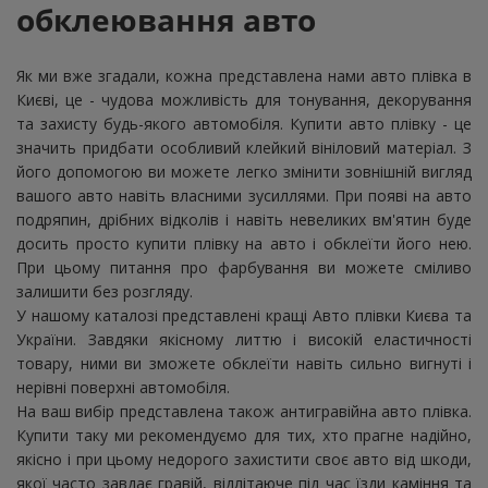
обклеювання
авто
Як ми вже згадали, кожна представлена нами авто плівка в
Києві, це - чудова можливість для тонування, декорування
та захисту будь-якого автомобіля. Купити авто плівку - це
значить придбати особливий клейкий вініловий матеріал. З
його допомогою ви можете легко змінити зовнішній вигляд
вашого авто навіть власними зусиллями. При появі на авто
подряпин, дрібних відколів і навіть невеликих вм'ятин буде
досить просто купити плівку на авто і обклеїти його нею.
При цьому питання про фарбування ви можете сміливо
залишити без розгляду.
У нашому каталозі представлені кращі Авто плівки Києва та
України. Завдяки якісному литтю і високій еластичності
товару, ними ви зможете обклеїти навіть сильно вигнуті і
нерівні поверхні автомобіля.
На ваш вибір представлена також антигравійна авто плівка.
Купити таку ми рекомендуємо для тих, хто прагне надійно,
якісно і при цьому недорого захистити своє авто від шкоди,
якої часто завдає гравій, відлітаюче під час їзди каміння та