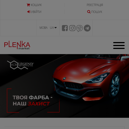
КОШИК
РЕЄСТРАЦІЯ
УВIЙТИ
ПОШУК
МОВА UA