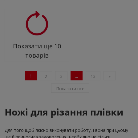
Показати ще
10
товарів
1
...
2
3
13
»
Показати все
Ножі для різання плівки
Для того щоб якісно виконувати роботу, і вона при цьому
ще й приносила задоволення, необхідно не тільки