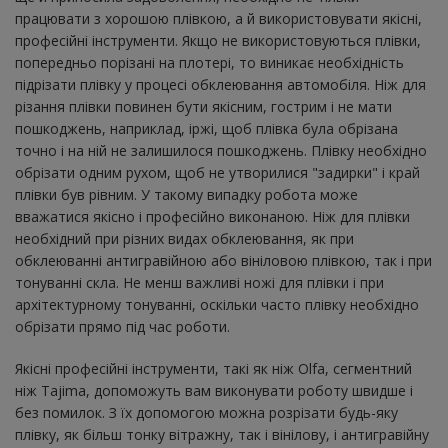
працювати з хорошою плівкою, а й використовувати якісні,
професійні інструменти. Якщо не використовуються плівки,
попередньо порізані на плотері, то виникає необхідність
підрізати плівку у процесі обклеювання автомобіля. Ніж для
різання плівки повинен бути якісним, гострим і не мати
пошкоджень, наприклад, іржі, щоб плівка була обрізана
точно і на ній не залишилося пошкоджень. Плівку необхідно
обрізати одним рухом, щоб не утворилися "задирки" і край
плівки був рівним. У такому випадку робота може
вважатися якісно і професійно виконаною. Ніж для плівки
необхідний при різних видах обклеювання, як при
обклеюванні антигравійною або вініловою плівкою, так і при
тонуванні скла. Не менш важливі ножі для плівки і при
архітектурному тонуванні, оскільки часто плівку необхідно
обрізати прямо під час роботи.
Якісні професійні інструменти, такі як ніж Olfa, сегментний
ніж Tajima, допоможуть вам виконувати роботу швидше і
без помилок. З їх допомогою можна розрізати будь-яку
плівку, як більш тонку вітражну, так і вінілову, і антигравійну