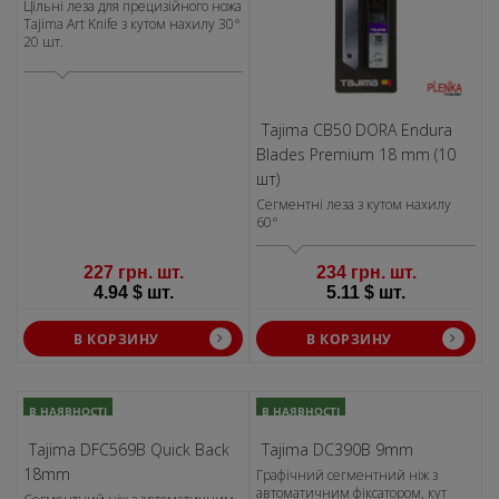
Цільні леза для прецизійного ножа
Tajima Art Knife з кутом нахилу 30°
20 шт.
Tajima CB50 DORA Endura
Blades Premium 18 mm (10
шт)
Сегментні леза з кутом нахилу
60°
227 грн. шт.
234 грн. шт.
4.94 $ шт.
5.11 $ шт.
В КОРЗИНУ
В КОРЗИНУ
В НАЯВНОСТІ
В НАЯВНОСТІ
Tajima DFC569B Quick Back
Tajima DC390B 9mm
18mm
Графічний сегментний ніж з
автоматичним фіксатором, кут