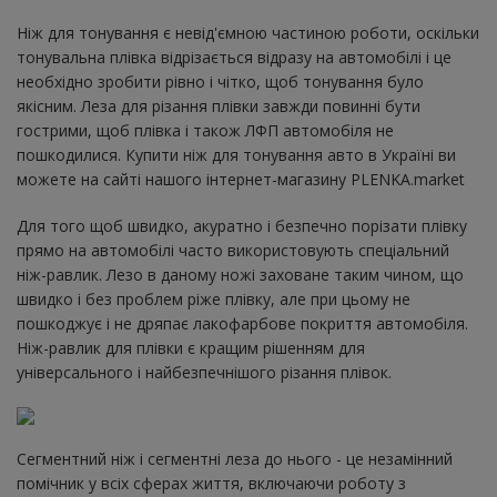
Ніж для тонування є невід'ємною частиною роботи, оскільки
тонувальна плівка відрізається відразу на автомобілі і це
необхідно зробити рівно і чітко, щоб тонування було
якісним. Леза для різання плівки завжди повинні бути
гострими, щоб плівка і також ЛФП автомобіля не
пошкодилися. Купити ніж для тонування авто в Україні ви
можете на сайті нашого інтернет-магазину PLENKA.market
Для того щоб швидко, акуратно і безпечно порізати плівку
прямо на автомобілі часто використовують спеціальний
ніж-равлик. Лезо в даному ножі заховане таким чином, що
швидко і без проблем ріже плівку, але при цьому не
пошкоджує і не дряпає лакофарбове покриття автомобіля.
Ніж-равлик для плівки є кращим рішенням для
універсального і найбезпечнішого різання плівок.
Сегментний ніж і сегментні леза до нього - це незамінний
помічник у всіх сферах життя, включаючи роботу з