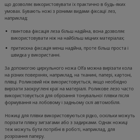
що дозволяє використовувати їх практично в будь-яких
умовах. Бувають ножі з різними видами фіксації лез,
наприклад:
гвинтова фіксація леза більш надійна, вона дозволяє
використовувати ніж на найбільш міцних матеріалах;
притискна фіксація менш надійна, проте більш проста і
швидка у використанні.
За допомогою циркульного ножа Olfa можна вирізати кола
на різних поверхнях, наприклад, на тканині, папері, картоні,
плівці. Роликовий ніж використовується, якщо необхідно
вирізати заокруглені краї на матеріалі. Роликове лезо часто
використовується для обрізання тонувальної плівки після
формування на лобовому і задньому склі автомобіля.
Ножиці для плівки використовуються рідко, оскільки можуть
порізати плівку зигзагами або з задирками. Однак ножиці
теж можуть бути потрібні в роботі, наприклад, для
розрізання паперу.