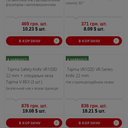
Сегментний ніж з автоматичним
нахилу 30°
фіксатором і автоповерненням
469 грн. шт.
371 грн. шт.
10.23 $ шт.
8.09 $ шт.
В КОРЗИНУ
В КОРЗИНУ
В НАЯВНОСТІ
В НАЯВНОСТІ
Tajima Safety Knife VR103D
Tajima VR102D VR-Series
22 mm + спеціальні леза
Knife 22 mm
Tajima V-REX (3 шт.)
Ніж з трапецієподібним лезом
Безпечний ніж з лезом трапеція
876 грн. шт.
836 грн. шт.
19.08 $ шт.
18.21 $ шт.
В КОРЗИНУ
В КОРЗИНУ