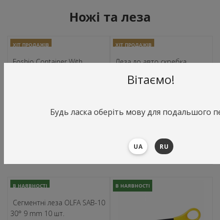
Ножі та леза
ХІТ ПРОДАЖІВ
ХІТ ПРОДАЖІВ
Foshio Container With
Леза до авто скребка
Magnet For Used Blades -
карбон American Line Blades
Вітаємо!
Контейнер з магнітом для
CS 100 шт.
використаних лез
Змінні леза до шкребка
Будь ласка оберіть мову для подальшого п
275 грн. шт.
687 грн. шт.
6.00 $ шт.
14.97 $ шт.
UA
RU
В КОРЗИНУ
В КОРЗИНУ
В НАЯВНОСТІ
В НАЯВНОСТІ
Сегментні леза OLFA SAB-10
30° 9 mm 10 шт.