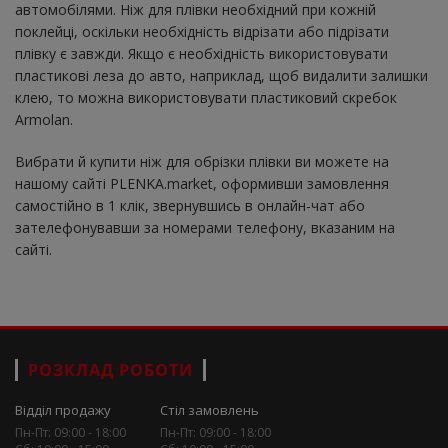
автомобілями. Ніж для плівки необхідний при кожній
поклейці, оскільки необхідність відрізати або підрізати
плівку є завжди. Якщо є необхідність використовувати
пластикові леза до авто, наприклад, щоб видалити залишки
клею, то можна використовувати пластиковий скребок
Armolan.
Вибрати й купити ніж для обрізки плівки ви можете на
нашому сайті PLENKA.market, оформивши замовлення
самостійно в 1 клік, звернувшись в онлайн-чат або
зателефонувавши за номерами телефону, вказаним на
сайті.
РОЗКЛАД РОБОТИ
Відділ продажу
Стіл замовлень
Пн-Пт: 09:00 - 18:00
Пн-Пт: 09:00 - 18:00