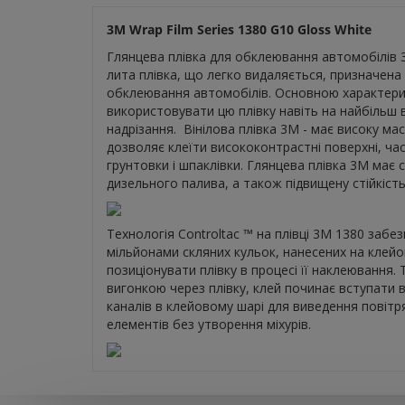
3M Wrap Film Series
1380 G10 Gloss White
Глянцева плівка для обклеювання автомобілів 3
лита плівка, що легко видаляється, призначена
обклеювання автомобілів. Основною характерист
використовувати цю плівку навіть на найбільш 
надрізання. Вінілова плівка 3М - має високу ма
дозволяє клеїти висококонтрастні поверхні, ча
грунтовки і шпаклівки. Глянцева плівка 3М має 
дизельного палива, а також підвищену стійкіст
Технологія Controltac ™ на плівці 3М 1380 забе
мільйонами скляних кульок, нанесених на клей
позиціонувати плівку в процесі її наклеювання. Т
вигонкою через плівку, клей починає вступати 
каналів в клейовому шарі для виведення повітр
елементів без утворення міхурів.