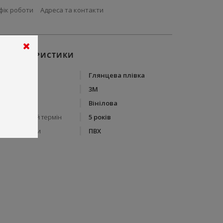
фік роботи
Адреса та контакти
ХАРАКТЕРИСТИКИ
Тип
Глянцева плівка
Бренд
3М
Тип плівки
Вінілова
Гарантійний термін
5 років
Склад плівки
ПВХ