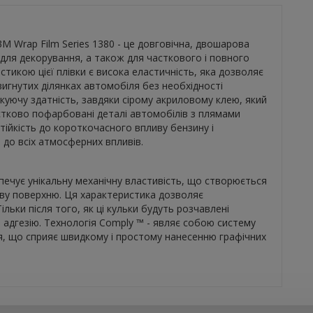
M Wrap Film Series 1380 - це довговічна, двошарова
 для декорування, а також для часткового і повного
икою цієї плівки є висока еластичність, яка дозволяє
вигнутих ділянках автомобіля без необхідності
скуючу здатність, завдяки сірому акриловому клею, який
стково пофарбовані деталі автомобілів з плямами
стійкість до короткочасного впливу бензину і
ь до всіх атмосферних впливів.
зпечує унікальну механічну властивість, що створюється
ову поверхню. Ця характеристика дозволяє
ільки після того, як ці кульки будуть розчавлені
в адгезію. Технологія Comply ™ - являє собою систему
я, що сприяє швидкому і простому нанесенню графічних