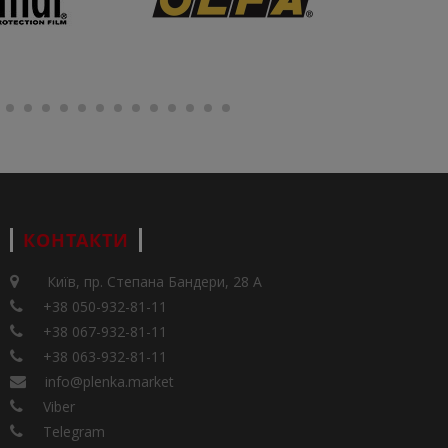
КОНТАКТИ
Київ, пр. Степана Бандери, 28 А
+38 050-932-81-11
+38 067-932-81-11
+38 063-932-81-11
info@plenka.market
Viber
Telegram