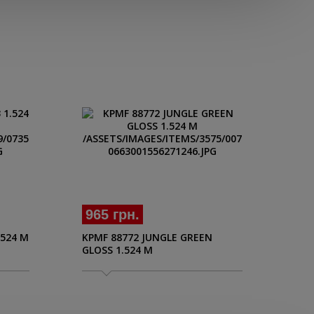
965 грн.
53
.524 M
KPMF 88772 JUNGLE GREEN
3M 
GLOSS 1.524 M
PEA