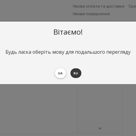
Умови оплати та доставки
Гра
Умови повернення
Вітаємо!
Будь ласка оберіть мову для подальшого перегляду
UA
RU