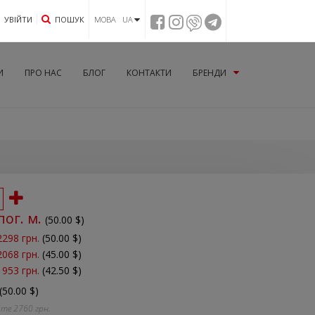
УВIЙТИ
ПОШУК
МОВА UA
И
ПРО НАС
БЛОГ
КОНТАКТИ
БРЕНДИ
пог. м.
(
50.00
$)
2298 грн.
(50.00 $)
2068 грн.
(45.00 $)
1953 грн.
(42.50 $)
(50.00 $)
йте
2760
грн.