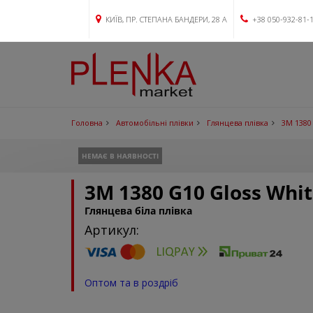
КИЇВ, ПР. СТЕПАНА БАНДЕРИ, 28 А
+38 050-932-81-
Головна
Автомобільні плівки
Глянцева плівка
3M 1380
НЕМАЄ В НАЯВНОСТІ
3M 1380 G10 Gloss Whit
Глянцева біла плівка
Артикул:
Оптом та в роздріб