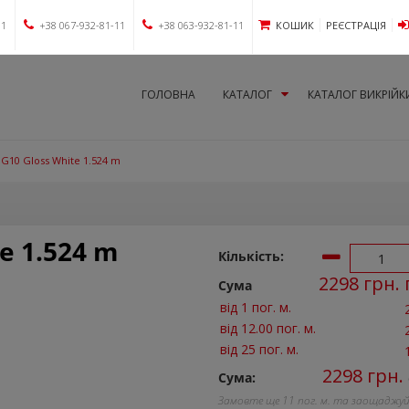
11
+38 067-932-81-11
+38 063-932-81-11
КОШИК
РЕЄСТРАЦІЯ
ГОЛОВНА
КАТАЛОГ
КАТАЛОГ ВИКРІЙК
 G10 Gloss White 1.524 m
e 1.524 m
Кількість:
2298
грн. 
Сума
від 1 пог. м.
від 12.00 пог. м.
від 25 пог. м.
2298
грн.
Сума:
Замовте ще
11
пог. м. та заощаджу