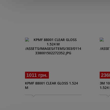
1011 грн.
236
KPMF 88001 CLEAR GLOSS 1.524
3M 10
M
1.524