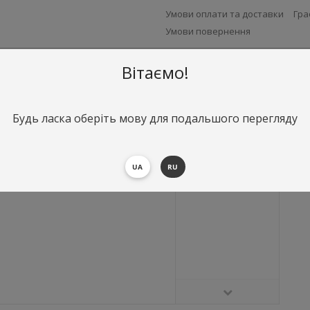
Умови оплати та доставки
Гра
Умови повернення
Вітаємо!
Будь ласка оберіть мову для подальшого перегляду
UA
RU