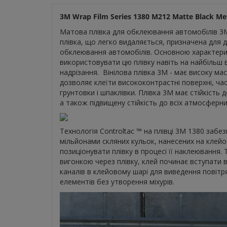
3M Wrap Film Series
1380 M212 Matte Black Met
Матова плівка для обклеювання автомобілів 3M 
плівка, що легко видаляється, призначена для 
обклеювання автомобілів. Основною характерист
використовувати цю плівку навіть на найбільш 
надрізання. Вінілова плівка 3М - має високу ма
дозволяє клеїти висококонтрастні поверхні, ча
грунтовки і шпаклівки. Плівка 3М має стійкість
а також підвищену стійкість до всіх атмосферни
Технологія Controltac ™ на плівці 3М 1380 забе
мільйонами скляних кульок, нанесених на клей
позиціонувати плівку в процесі її наклеювання. Т
вигонкою через плівку, клей починає вступати 
каналів в клейовому шарі для виведення повітр
елементів без утворення міхурів.