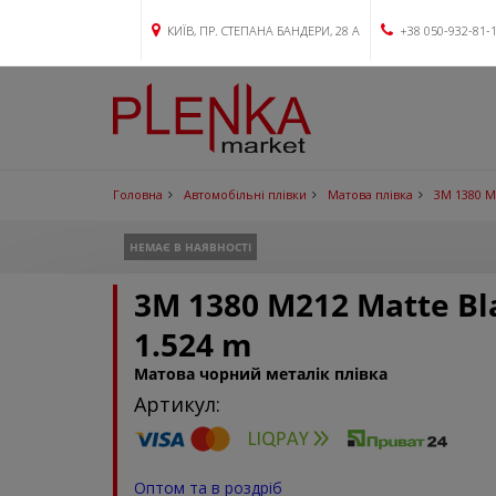
КИЇВ, ПР. СТЕПАНА БАНДЕРИ, 28 А
+38 050-932-81-
Головна
Автомобільні плівки
Матова плівка
3M 1380 M2
НЕМАЄ В НАЯВНОСТІ
3M 1380 M212 Matte Bla
1.524 m
Матова чорний металік плівка
Артикул:
Оптом та в роздріб