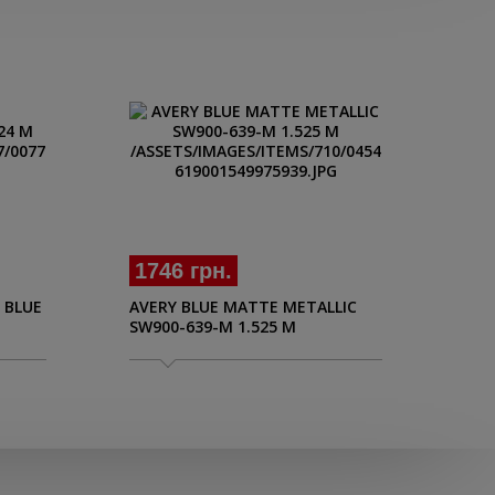
1746 грн.
23
 BLUE
AVERY BLUE MATTE METALLIC
3M 
SW900-639-M 1.525 M
DM1