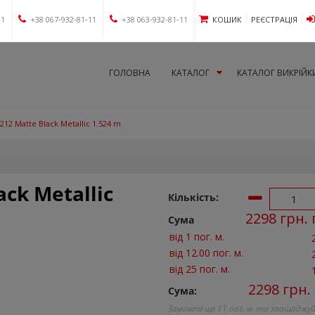
11
+38 067-932-81-11
+38 063-932-81-11
КОШИК
РЕЄСТРАЦІЯ
ГОЛОВНА
КАТАЛОГ
КАТАЛОГ ВИКРІЙК
12 Matte Black Metallic 1.524 m
ck Metallic
Кількість:
2298
грн. 
Сума
від 1 пог. м.
від 12.00 пог. м.
від 25 пог. м.
2298
грн.
Сума:
Замовте ще
11
пог. м. та заощаджу