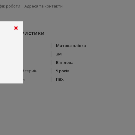
фік роботи
Адреса та контакти
ХАРАКТЕРИСТИКИ
Тип
Матова плівка
Бренд
3М
Тип плівки
Вінілова
Гарантійний термін
5 років
Склад плівки
ПВХ