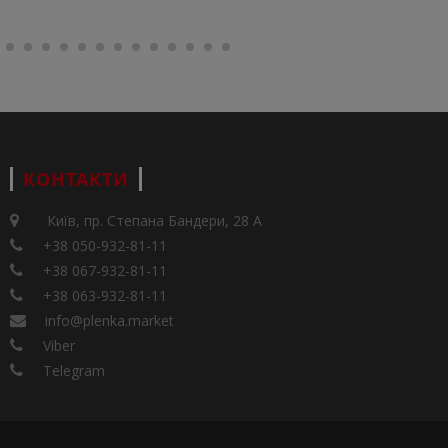
КОНТАКТИ
Київ, пр. Степана Бандери, 28 А
+38 050-932-81-11
+38 067-932-81-11
+38 063-932-81-11
info@plenka.market
Viber
Telegram