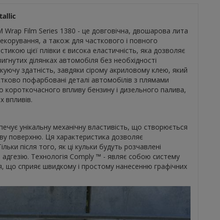
allic
Wrap Film Series 1380 - це довговічна, двошарова лита
декорування, а також для часткового і повного
икою цієї плівки є висока еластичність, яка дозволяє
вигнутих ділянках автомобіля без необхідності
скуючу здатність, завдяки сірому акриловому клею, який
стково пофарбовані деталі автомобілів з плямами
 до короткочасного впливу бензину і дизельного палива,
х впливів.
зпечує унікальну механічну властивість, що створюється
ову поверхню. Ця характеристика дозволяє
ільки після того, як ці кульки будуть розчавлені
в адгезію. Технологія Comply ™ - являє собою систему
я, що сприяє швидкому і простому нанесенню графічних