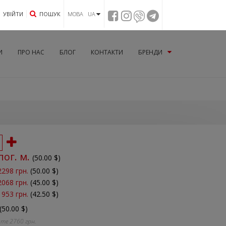
УВIЙТИ
ПОШУК
МОВА UA
И
ПРО НАС
БЛОГ
КОНТАКТИ
БРЕНДИ
пог. м.
(
50.00
$)
2298 грн.
(50.00 $)
2068 грн.
(45.00 $)
1953 грн.
(42.50 $)
(50.00 $)
йте
2760
грн.