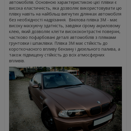
автомобілів. Основною характеристикою цієї плівки є
висока еластичність, яка дозволяє використовувати цю
плівку навіть на найбільш вигнутих ділянках автомобіля
без необхідності надрізання. Вінілова плівка 3М - має
високу маскуючу здатність, завдяки сірому акриловому
клею, який дозволяє клеїти висококонтрастні поверхні,
частково пофарбовані деталі автомобілів з плямами
грунтовки і шпаклівки. Плівка 3М має стійкість до
короткочасного впливу бензину і дизельного палива, а
також підвищену стійкість до всіх атмосферних
впливів.