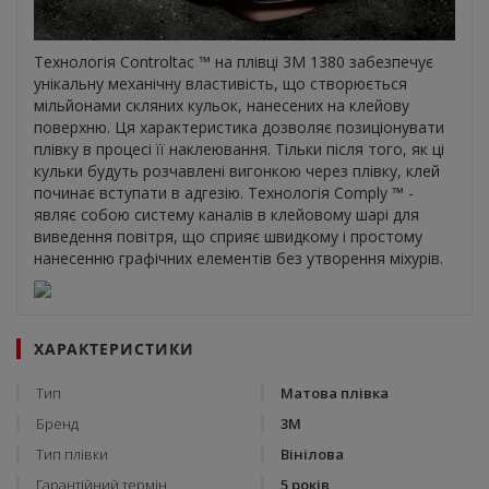
Технологія Controltac ™ на плівці 3М 1380 забезпечує
унікальну механічну властивість, що створюється
мільйонами скляних кульок, нанесених на клейову
поверхню. Ця характеристика дозволяє позиціонувати
плівку в процесі її наклеювання. Тільки після того, як ці
кульки будуть розчавлені вигонкою через плівку, клей
починає вступати в адгезію. Технологія Comply ™ -
являє собою систему каналів в клейовому шарі для
виведення повітря, що сприяє швидкому і простому
нанесенню графічних елементів без утворення міхурів.
ХАРАКТЕРИСТИКИ
Тип
Матова плівка
Бренд
3М
Тип плівки
Вінілова
Гарантійний термін
5 років