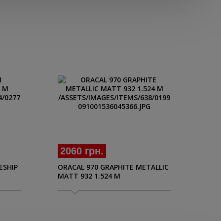
2060 грн.
17
ESHIP
ORACAL 970 GRAPHITE METALLIC
AVE
MATT 932 1.524 M
SW9