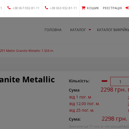
11
+38 067-932-81-11
+38 063-932-81-11
КОШИК
РЕЄСТРАЦІЯ
ГОЛОВНА
КАТАЛОГ
КАТАЛОГ ВИКРІЙК
291 Matte Granite Metallic 1.524 m
nite Metallic
Кількість:
2298
грн. 
Сума
від 1 пог. м.
від 12.00 пог. м.
від 25 пог. м.
2298
грн.
Сума:
Замовте ще
11
пог. м. та заощаджу