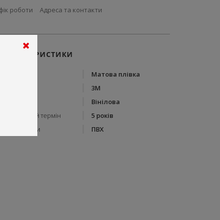
фік роботи
Адреса та контакти
ХАРАКТЕРИСТИКИ
Тип
Матова плівка
Бренд
3М
Тип плівки
Вінілова
Гарантійний термін
5 років
Склад плівки
ПВХ