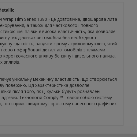
etallic
Wrap Film Series 1380 - це довговічна, двошарова лита
декорування, а також для часткового і повного
икою цієї плівки є висока еластичність, яка дозволяє
вигнутих ділянках автомобіля без необхідності
скуючу здатність, завдяки сірому акриловому клею, який
стково пофарбовані деталі автомобілів з плямами
 до короткочасного впливу бензину і дизельного палива,
х впливів.
зпечує унікальну механічну властивість, що створюється
ову поверхню. Ця характеристика дозволяє
ільки після того, як ці кульки будуть розчавлені
в адгезію. Технологія Comply ™ - являє собою систему
я, що сприяє швидкому і простому нанесенню графічних