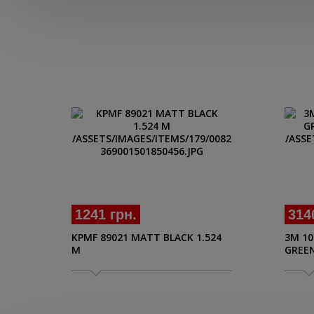
1241 грн.
314
KPMF 89021 MATT BLACK 1.524
3M 10
M
GREEN