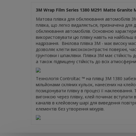
3M Wrap Film Series
1380 M291 Matte Granite M
Матова плівка для обклеювання автомобілів 3M 
плівка, що легко видаляється, призначена для 
обклеювання автомобілів. Основною характерист
використовувати цю плівку навіть на найбільш 
надрізання. Вінілова плівка 3М - має високу ма
дозволяє клеїти висококонтрастні поверхні, ча
грунтовки і шпаклівки. Плівка 3М має стійкість
а також підвищену стійкість до всіх атмосферни
Технологія Controltac ™ на плівці 3М 1380 забе
мільйонами скляних кульок, нанесених на клей
позиціонувати плівку в процесі її наклеювання. Т
вигонкою через плівку, клей починає вступати 
каналів в клейовому шарі для виведення повітр
елементів без утворення міхурів.