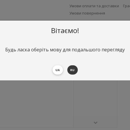
Умови оплати та доставки
Гра
Умови повернення
Вітаємо!
Будь ласка оберіть мову для подальшого перегляду
UA
RU