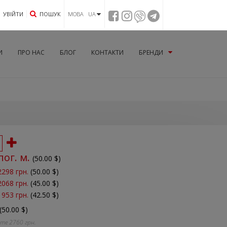
УВIЙТИ
ПОШУК
МОВА UA
И
ПРО НАС
БЛОГ
КОНТАКТИ
БРЕНДИ
пог. м.
(
50.00
$)
2298 грн.
(50.00 $)
2068 грн.
(45.00 $)
1953 грн.
(42.50 $)
(50.00 $)
йте
2760
грн.