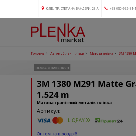
КИЇВ, ПР. СТЕПАНА БАНДЕРИ, 28 А
+38 050-932-81-
Головна
Автомобільні плівки
Матова плівка
3M 1380 M
НЕМАЄ В НАЯВНОСТІ
3M 1380 M291 Matte Gra
1.524 m
Матова гранітний металік плівка
Артикул:
Оптом та в роздріб