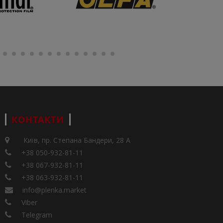
КОНТАКТИ
Київ, пр. Степана Бандери, 28 А
+38 050-932-81-11
+38 067-932-81-11
+38 063-932-81-11
info@plenka.market
Viber
Telegram