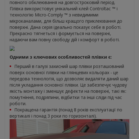
повного обклеювання на довгостроковий період.
Плівка використовує унікальний клей Controltac ™ і
технологію Micro-Comply ™ з невидимими
мікроканалами, для більш кращого приклеювання до
поверхні. Дана серія ідеально показує себе в роботі.
Прекрасно тягнеться і формується на поверхні,
надаючи вам повну свободу дій і комфорт в роботі.
Одними з ключових особливостей плівки є:
Перший в галузі захисний шар плівки розташований
поверх основної плівки на глянцевих кольорах - це
передова технологія, що дозволяє видаляти даний шар
після укладання основної плівки. Це забезпечує чудову
якість монтажу і зменшує дефекти на поверхні, такі як:
помутніння, подряпини, відбитки та інші сліди під час
роботи.
Покращена гарантія (понад 8 років експлуатації по
вертикалі і понад 3 роки по горизонталі).