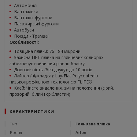
Автомобілі
Вантажівки
Вантажні фургони
Пасажирські фургони
Автобуси
Поїзди - Трамваї
Особливості:
Товщина плівки: 76 - 84 мікрони
Захисна ПЕТ плівка на глянцевих кольорах
забезпечує найвищий рівень блиску
Довговічність (без друку): до 10 років
Лайнер (підкладка): Lay-Flat Polycoated з
низькопрофільною технологією FLITE®
Клей: Чисте видалення, зміна положення (сірий,
прозорий, білий і сріблястий)
ХАРАКТЕРИСТИКИ
Тип
Глянцева плівка
Бренд
Arlon