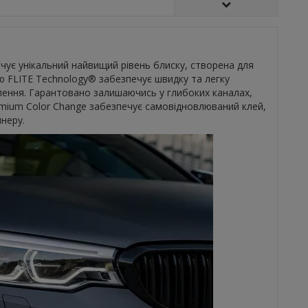
ечує унікальний найвищий рівень блиску, створена для
єю FLITE Technology® забезпечує швидку та легку
алення. Гарантовано залишаючись у глибоких каналах,
emium Color Change забезпечує самовідновлюваний клей,
йнеру.