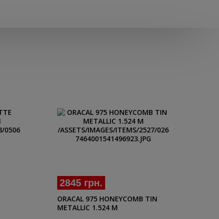
2845 грн.
28
ORACAL 975 HONEYCOMB TIN
ORA
METALLIC 1.524 M
070