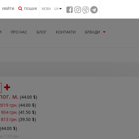
УВIЙТИ
ПОШУК
МОВА UA
И
ПРО НАС
БЛОГ
КОНТАКТИ
БРЕНДИ
пог. м.
(
44.00
$)
2019 грн.
(44.00 $)
1904 грн.
(41.50 $)
1813 грн.
(39.50 $)
(44.00 $)
те
1150
грн.