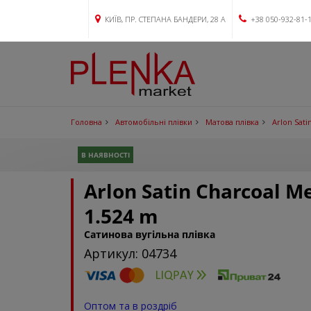
КИЇВ, ПР. СТЕПАНА БАНДЕРИ, 28 А
+38 050-932-81-
Головна
Автомобільні плівки
Матова плівка
Arlon Sati
В НАЯВНОСТІ
Arlon Satin Charcoal Me
1.524 m
Сатинова вугільна плівка
Артикул: 04734
Оптом та в роздріб