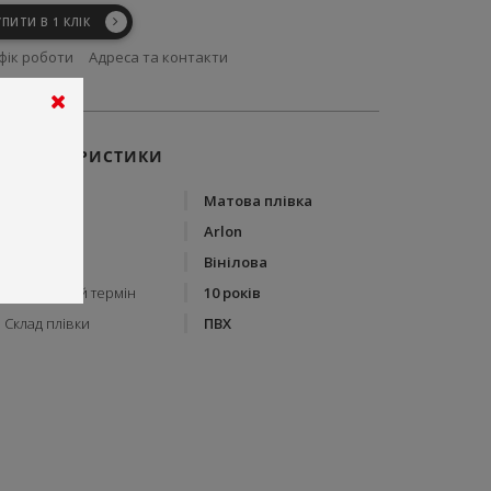
УПИТИ В 1 КЛІК
фік роботи
Адреса та контакти
ХАРАКТЕРИСТИКИ
Тип
Матова плівка
Бренд
Arlon
Тип плівки
Вінілова
Гарантійний термін
10 років
Склад плівки
ПВХ