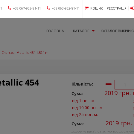
11
+38 067-932-81-11
+38 063-932-81-11
КОШИК
РЕЄСТРАЦІЯ
ГОЛОВНА
КАТАЛОГ
КАТАЛОГ ВИКРІЙК
n Charcoal Metallic 454 1.524 m
tallic 454
Кількість:
2019
грн. 
Сума
від 1 пог. м.
від 10.00 пог. м.
від 25 пог. м.
2019
грн.
Сума:
Замовте ще
9
пог. м. та заощаджуй