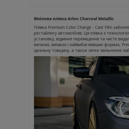
Вінілова плівка Arlon Charcoal Metallic
Плівка Premium Color Change - Cast Film забезп
рестайлінгу автомобілів. Ця плівка з технологі
установку, відмінне переміщення та чисте вид
вигинах, виїмках і найвибагливіших формах, Pr
ідеальну товщину, а також легке звільнення ла