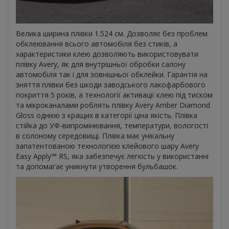
Велика ширина плівки 1.524 см. Дозволяє без проблем
обклеювання всього автомобіля без стиків, а
характеристики клею дозволяють використовувати
плівку Avery, як для внутрішньої обробки салону
автомобіля так і для зовнішньої обклейки. Гарантія на
зняття плівки без шкоди заводського лакофарбового
покриття 5 років, а технології активації клею під тиском
та мікроканалами роблять плівку Avery Amber Diamond
Gloss однією з кращих в категорії ціна якість. Плівка
стійка до УФ-випромінювання, температури, вологості
в солоному середовищі. Плівка має унікальну
запатентованою технологією клейового шару Avery
Easy Apply™ RS, яка забезпечує легкість у використанні
та допомагає уникнути утворення бульбашок.