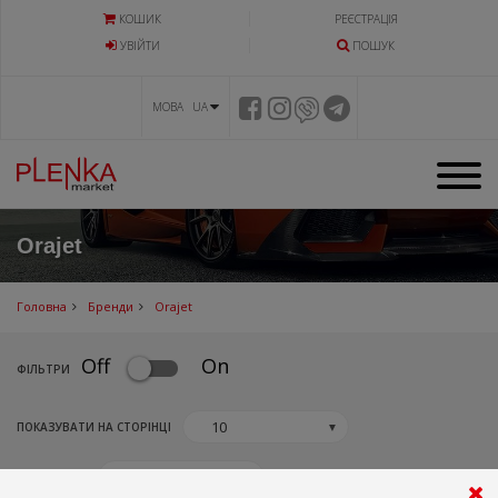
КОШИК
РЕЄСТРАЦІЯ
УВIЙТИ
ПОШУК
МОВА UA
Orajet
Головна
Бренди
Orajet
Off
On
ФIЛЬТРИ
ПОКАЗУВАТИ НА СТОРІНЦІ
▼
СОРТУВАТИ
▼