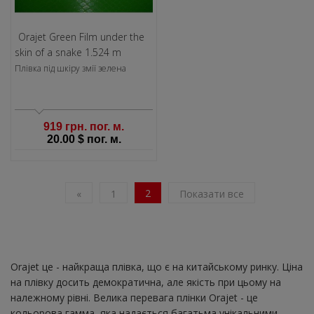
Orajet Green Film under the
skin of a snake 1.524 m
Плівка під шкіру змії зелена
919 грн. пог. м.
20.00 $ пог. м.
2
«
1
Показати все
Orajet це - найкраща плівка, що є на китайському ринку. Ціна
на плівку досить демократична, але якість при цьому на
належному рівні. Велика перевага плінки Orajet - це
кольорова гамма, яка надається багатьма унікальними