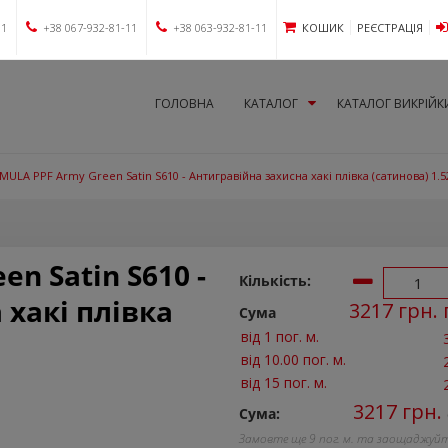
11
+38 067-932-81-11
+38 063-932-81-11
КОШИК
РЕЄСТРАЦІЯ
ГОЛОВНА
КАТАЛОГ
КАТАЛОГ ВИКРІЙК
ULA PPF Army Green Satin S610 - Антигравійна захисна хакі плівка (сатинова) 1.
n Satin S610 -
Кількість:
 хакі плівка
3217
грн. 
Сума
від 1 пог. м.
від 10.00 пог. м.
від 15 пог. м.
3217
грн.
Сума:
Замовте ще
9
пог. м. та заощаджуй