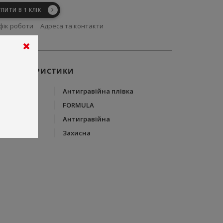
УПИТИ В 1 КЛІК
фік роботи
Адреса та контакти
ХАРАКТЕРИСТИКИ
Тип
Антигравійна плівка
Бренд
FORMULA
Тип плівки
Антигравійна
Вид плівки
Захисна