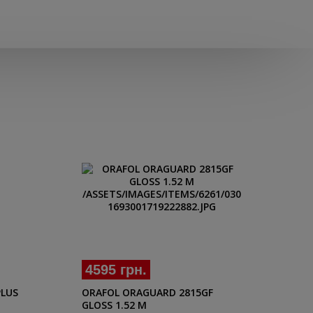
4595 грн.
16
ORAFOL ORAGUARD 2815GF
AUT
PLUS
GLOSS 1.52 M
PRO