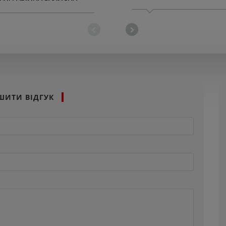
А ДЛЯ ОПТИКИ ЗІ
О-СІРИМ ВІДТІНКОМ, 0.61
ШИТИ ВІДГУК