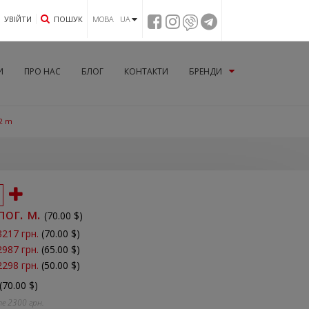
УВIЙТИ
ПОШУК
МОВА UA
И
ПРО НАС
БЛОГ
КОНТАКТИ
БРЕНДИ
52 m
пог. м.
(
70.00
$)
3217 грн.
(70.00 $)
2987 грн.
(65.00 $)
2298 грн.
(50.00 $)
(70.00 $)
те
2300
грн.