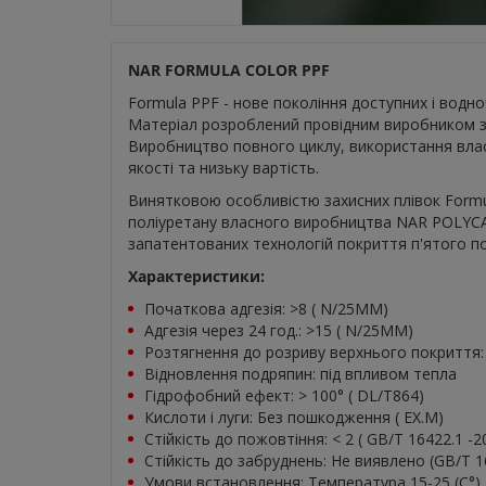
NAR FORMULA COLOR PPF
Formula PPF - нове покоління доступних і водно
Матеріал розроблений провідним виробником захи
Виробництво повного циклу, використання влас
якості та низьку вартість.
Винятковою особливістю захисних плівок Form
поліуретану власного виробництва NAR POLYC
запатентованих технологій покриття п'ятого по
Характеристики:
Початкова адгезія: >8 ( N/25MM)
Адгезія через 24 год.: >15 ( N/25MM)
Розтягнення до розриву верхнього покриття:
Відновлення подряпин: під впливом тепла
Гідрофобний ефект: > 100° ( DL/T864)
Кислоти і луги: Без пошкодження ( EX.M)
Стійкість до пожовтіння: < 2 ( GB/T 16422.1 -2
Стійкість до забруднень: Не виявлено (GB/T 1
Умови встановлення: Температура 15-25 (C°),