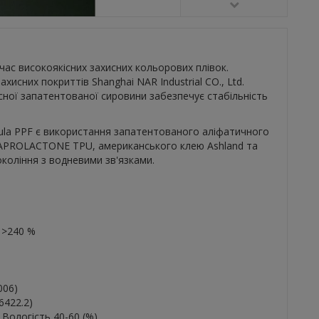
час високоякісних захисних кольорових плівок.
сних покриттів Shanghai NAR Industrial CO., Ltd.
ної запатентованої сировини забезпечує стабільність
ula PPF є використання запатентованого аліфатичного
APROLACTONE TPU, американського клею Ashland та
коління з водневими зв'язками.
 >240 %
006)
6422.2)
 Вологість 40-60 (%)