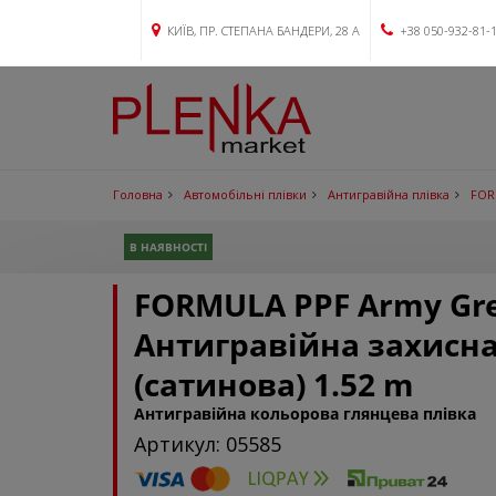
КИЇВ, ПР. СТЕПАНА БАНДЕРИ, 28 А
+38 050-932-81-
Головна
Автомобільні плівки
Антигравійна плівка
FORM
В НАЯВНОСТІ
FORMULA PPF Army Gree
Антигравійна захисна
(сатинова) 1.52 m
Антигравійна кольорова глянцева плівка
Артикул: 05585