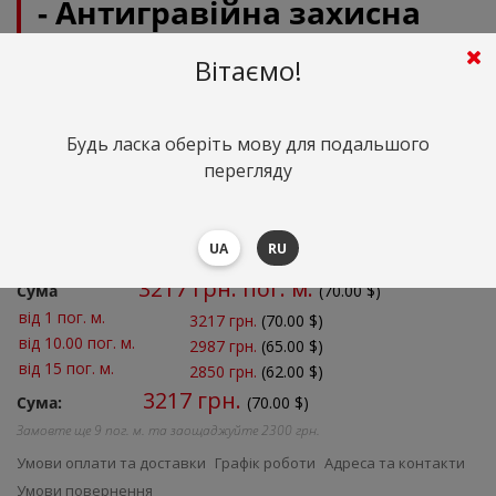
- Антигравійна захисна
синьо-фіолетова хамелеон
Вітаємо!
плівка (глянцева) 1.52 m
Антигравійна кольорова глянцева плівка
Будь ласка оберіть мову для подальшого
Артикул:
перегляду
Оптом та в роздріб
UA
RU
Кількість:
3217
грн. пог. м.
Сума
(
70.00
$)
від 1 пог. м.
3217 грн.
(70.00 $)
від 10.00 пог. м.
2987 грн.
(65.00 $)
від 15 пог. м.
2850 грн.
(62.00 $)
3217
грн.
Сума:
(70.00 $)
Замовте ще
9
пог. м. та заощаджуйте
2300
грн.
Умови оплати та доставки
Графік роботи
Адреса та контакти
Умови повернення