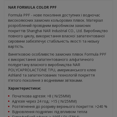
NAR FORMULA COLOR PPF
Formula PPF - нове покоління доступних і водночас
високоякісних захисних кольорових плівок. Матеріал
розроблений провідним виробником захисних
покриттів Shanghai NAR Industrial CO., Ltd. Виробництво
повного циклу, використання власної запатентованої
сировини забезпечує стабільність якості та низьку
вартість.
Винятковою особливістю захисних плівок Formula PPF
є використання запатентованого аліфатичного
поліуретану власного виробництва NAR
POLYCAPROLACTONE TPU, американського клею
Ashland та запатентованих технологій покриття
п'ятого покоління з водневими зв'язками.
Характеристики:
Початкова адгезія: >8 ( N/25MM)
Адгезія через 24 год.: >15 ( N/25MM)
Розтягнення до розриву верхнього покриття: >240 %
Відновлення подряпин: під впливом тепла
Гідрофобний ефект: > 100° ( DL/T864)