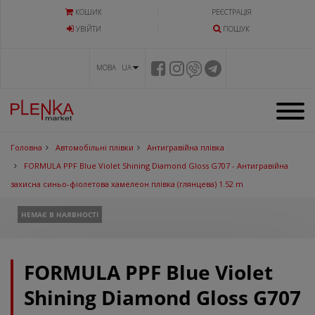
КОШИК
РЕЄСТРАЦІЯ
УВIЙТИ
ПОШУК
МОВА UA
Головна
Автомобільні плівки
Антигравійна плівка
FORMULA PPF Blue Violet Shining Diamond Gloss G707 - Антигравійна
захисна синьо-фіолетова хамелеон плівка (глянцева) 1.52 m
НЕМАЄ В НАЯВНОСТІ
FORMULA PPF Blue Violet
Shining Diamond Gloss G707