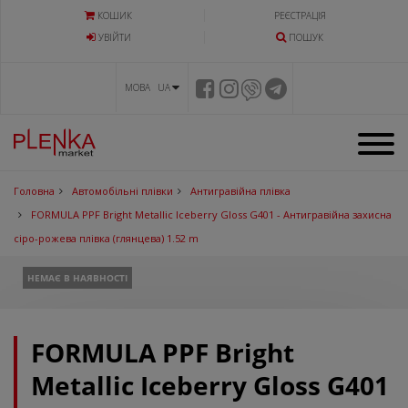
КОШИК
РЕЄСТРАЦІЯ
УВIЙТИ
ПОШУК
МОВА UA
Головна
Автомобільні плівки
Антигравійна плівка
FORMULA PPF Bright Metallic Iceberry Gloss G401 - Антигравійна захисна
сіро-рожева плівка (глянцева) 1.52 m
НЕМАЄ В НАЯВНОСТІ
FORMULA PPF Bright
Metallic Iceberry Gloss G401