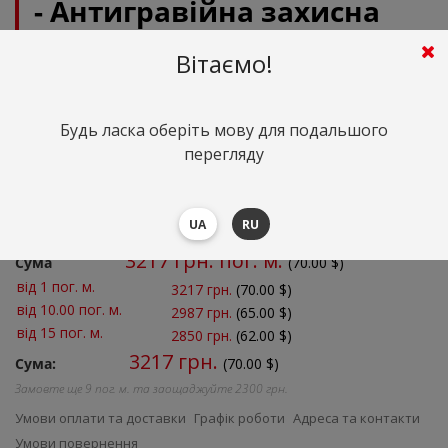
- Антигравійна захисна
сіро-рожева плівка
Вітаємо!
(глянцева) 1.52 m
Антигравійна кольорова глянцева плівка
Будь ласка оберіть мову для подальшого
Артикул: 05866
перегляду
Оптом та в роздріб
UA
RU
Кількість:
3217
грн. пог. м.
Сума
(
70.00
$)
від 1 пог. м.
3217 грн.
(70.00 $)
від 10.00 пог. м.
2987 грн.
(65.00 $)
від 15 пог. м.
2850 грн.
(62.00 $)
3217
грн.
Сума:
(70.00 $)
Замовте ще
9
пог. м. та заощаджуйте
2300
грн.
Умови оплати та доставки
Графік роботи
Адреса та контакти
Умови повернення