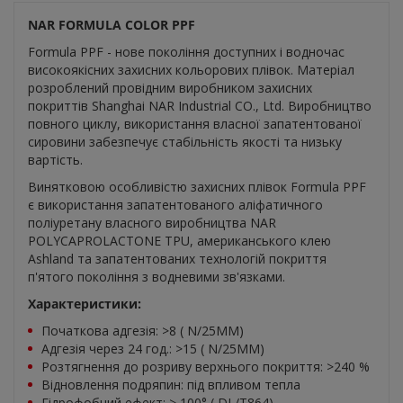
NAR FORMULA COLOR PPF
Formula PPF - нове покоління доступних і водночас
високоякісних захисних кольорових плівок. Матеріал
розроблений провідним виробником захисних
покриттів Shanghai NAR Industrial CO., Ltd. Виробництво
повного циклу, використання власної запатентованої
сировини забезпечує стабільність якості та низьку
вартість.
Винятковою особливістю захисних плівок Formula PPF
є використання запатентованого аліфатичного
поліуретану власного виробництва NAR
POLYCAPROLACTONE TPU, американського клею
Ashland та запатентованих технологій покриття
п'ятого покоління з водневими зв'язками.
Характеристики:
Початкова адгезія: >8 ( N/25MM)
Адгезія через 24 год.: >15 ( N/25MM)
Розтягнення до розриву верхнього покриття: >240 %
Відновлення подряпин: під впливом тепла
Гідрофобний ефект: > 100° ( DL/T864)