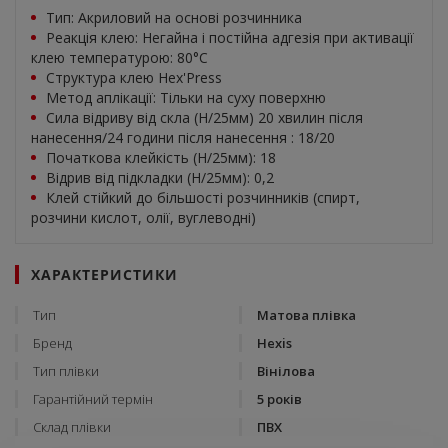
Тип: Акриловий на основі розчинника
Реакція клею: Негайна і постійна адгезія при активації
клею температурою: 80°С
Структура клею Hex'Press
Метод аплікації: Тільки на суху поверхню
Сила відриву від скла (Н/25мм) 20 хвилин після
нанесення/24 години після нанесення : 18/20
Початкова клейкість (Н/25мм): 18
Відрив від підкладки (Н/25мм): 0,2
Клей стійкий до більшості розчинників (спирт,
розчини кислот, олії, вуглеводні)
ХАРАКТЕРИСТИКИ
Тип
Матова плівка
Бренд
Hexis
Тип плівки
Вінілова
Гарантійний термін
5 років
Склад плівки
ПВХ