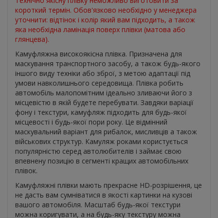
Технічно якісну плівку неможливо виготовити за
короткий термін. Обов'язково необхідно у менеджера
уточнити: відтінок і колір який вам підходить, а також
яка необхідна ламінація поверх плівки (матова або
глянцева).
Камуфляжна високоякісна плівка. Призначена для
маскування транспортного засобу, а також будь-якого
іншого виду техніки або зброї, з метою адаптації під
умови навколишнього середовища. Плівка робить
автомобіль малопомітним ідеально зливаючи його з
місцевістю в якій будете перебувати. Завдяки варіації
фону і текстури, камуфляж підходить для будь-якої
місцевості і будь-якої пори року. Це відмінний
маскувальний варіант для рибалок, мисливців а також
військових структур. Камуляж роками користується
популярністю серед автолюбителів і займає свою
впевнену позицію в сегменті кращих автомобільних
плівок.
Камуфляжні плівки мають прекрасне HD-розрішення, це
не дасть вам сумніватися в якості картинки на кузові
вашого автомобіля. Масштаб будь-якої текстури
можна коригувати, а на будь-яку текстуру можна