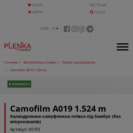
КОШИК
РЕЄСТРАЦІЯ
УВIЙТИ
ПОШУК
МОВА UA
Головна
Автомобільні плівки
Плівка під камуфляж
Camofilm А019 1.524 m
В НАЯВНОСТІ
Camofilm А019 1.524 m
Каландрована камуфляжна плівка під бамбук (без
мікроканалів)
Артикул: 00705