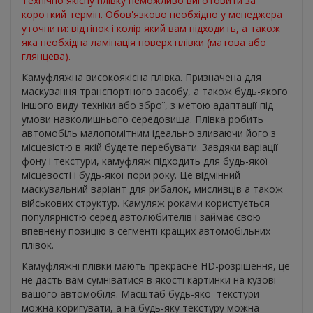
Технічно якісну плівку неможливо виготовити за
короткий термін. Обов'язково необхідно у менеджера
уточнити: відтінок і колір який вам підходить, а також
яка необхідна ламінація поверх плівки (матова або
глянцева).
Камуфляжна високоякісна плівка. Призначена для
маскування транспортного засобу, а також будь-якого
іншого виду техніки або зброї, з метою адаптації під
умови навколишнього середовища. Плівка робить
автомобіль малопомітним ідеально зливаючи його з
місцевістю в якій будете перебувати. Завдяки варіації
фону і текстури, камуфляж підходить для будь-якої
місцевості і будь-якої пори року. Це відмінний
маскувальний варіант для рибалок, мисливців а також
військових структур. Камуляж роками користується
популярністю серед автолюбителів і займає свою
впевнену позицію в сегменті кращих автомобільних
плівок.
Камуфляжні плівки мають прекрасне HD-розрішення, це
не дасть вам сумніватися в якості картинки на кузові
вашого автомобіля. Масштаб будь-якої текстури
можна коригувати, а на будь-яку текстуру можна