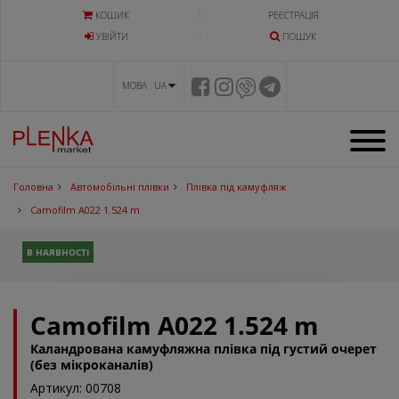
КОШИК
РЕЄСТРАЦІЯ
УВIЙТИ
ПОШУК
МОВА UA
Головна
Автомобільні плівки
Плівка під камуфляж
Camofilm А022 1.524 m
В НАЯВНОСТІ
Camofilm А022 1.524 m
Каландрована камуфляжна плівка під густий очерет
(без мікроканалів)
Артикул: 00708