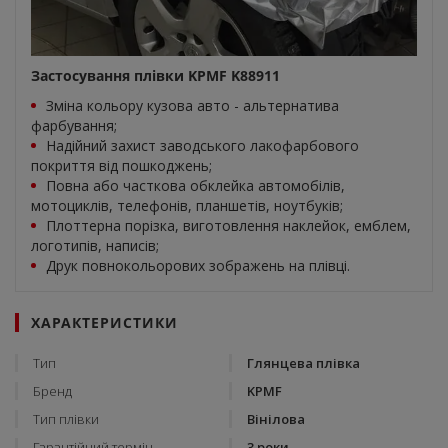
Застосування плівки KPMF K88911
Зміна кольору кузова авто - альтернатива
фарбування;
Надійний захист заводського лакофарбового
покриття від пошкоджень;
Повна або часткова обклейка автомобілів,
мотоциклів, телефонів, планшетів, ноутбуків;
Плоттерна порізка, виготовлення наклейок, емблем,
логотипів, написів;
Друк повнокольорових зображень на плівці.
ХАРАКТЕРИСТИКИ
Тип
Глянцева плівка
Бренд
KPMF
Тип плівки
Вінілова
Гарантійний термін
3 роки