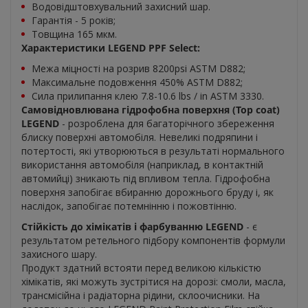
Водовідштовхувальний захисний шар.
Гарантія - 5 років;
Товщина 165 мкм.
Характеристики LEGEND PPF Select:
Межа міцності на розрив 8200psi ASTM D882;
Максимальне подовження 450% ASTM D882;
Сила прилипання клею 7.8-10.6 lbs / in ASTM 3330.
Самовідновлювана гідрофобна поверхня (Top coat)
LEGEND
- розроблена для багаторічного збереження
блиску поверхні автомобіля. Невеликі подряпини і
потертості, які утворюються в результаті нормального
використання автомобіля (наприклад, в контактній
автомийці) зникають під впливом тепла. Гідрофобна
поверхня запобігає вбиранню дорожнього бруду і, як
наслідок, запобігає потемнінню і пожовтінню.
Стійкість до хімікатів і фарбуванню LEGEND
- є
результатом ретельного підбору компонентів формули
захисного шару.
Продукт здатний встояти перед великою кількістю
хімікатів, які можуть зустрітися на дорозі: смоли, масла,
трансмісійна і радіаторна рідини, склоочисники. На