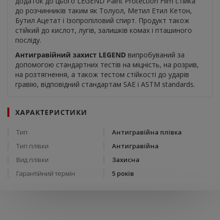
додаток до цього LEGEND Paint Protection Film стійка
до розчинників таким як Толуол, Метил Етил Кетон,
Бутил Ацетат і Ізопропіловий спирт. Продукт також
стійкий до кислот, лугів, залишків комах і пташиного
посліду.
Антигравійний захист LEGEND
випробуваний за
допомогою стандартних тестів на міцність, на розрив,
на розтягнення, а також тестом стійкості до ударів
гравію, відповідний стандартам SAE і ASTM standards.
ХАРАКТЕРИСТИКИ
Тип
Антигравійна плівка
Тип плівки
Антигравійна
Вид плівки
Захисна
Гарантійний термін
5 років