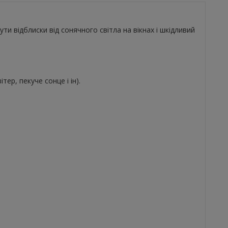
ти відблиски від сонячного світла на вікнах і шкідливий
тер, пекуче сонце і ін).