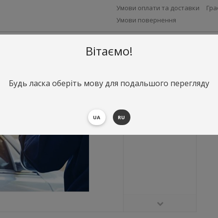
Умови оплати та доставки
Гра
Умови повернення
Вітаємо!
Будь ласка оберіть мову для подальшого перегляду
UA
RU