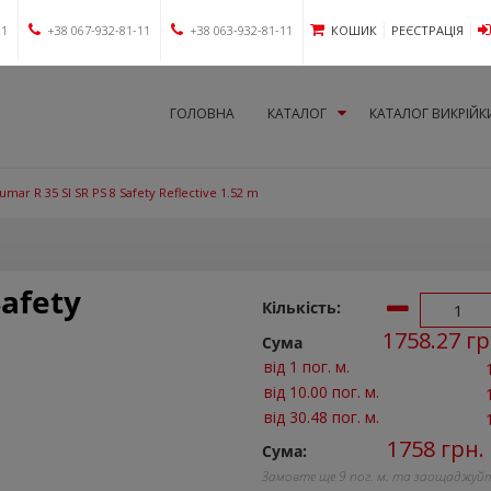
11
+38 067-932-81-11
+38 063-932-81-11
КОШИК
РЕЄСТРАЦІЯ
ГОЛОВНА
КАТАЛОГ
КАТАЛОГ ВИКРІЙК
umar R 35 SI SR PS 8 Safety Reflective 1.52 m
Safety
Кількість:
1758.27
гр
Сума
від 1 пог. м.
від 10.00 пог. м.
від 30.48 пог. м.
1758
грн.
Сума:
Замовте ще
9
пог. м. та заощаджуй