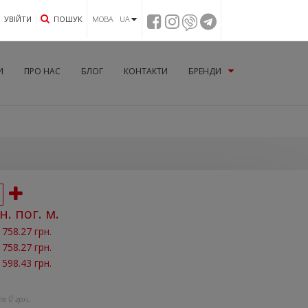
УВIЙТИ
ПОШУК
МОВА UA
И
ПРО НАС
БЛОГ
КОНТАКТИ
БРЕНДИ
н. пог. м.
1758.27 грн.
1758.27 грн.
1598.43 грн.
те
0
грн.