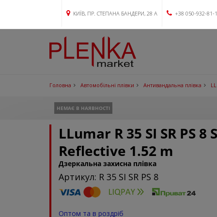
КИЇВ, ПР. СТЕПАНА БАНДЕРИ, 28 А
+38 050-932-81-
Головна
Автомобільні плівки
Антивандальна плівка
LL
НЕМАЄ В НАЯВНОСТІ
LLumar R 35 SI SR PS 8 
Reflective 1.52 m
Дзеркальна захисна плівка
Артикул: R 35 SI SR PS 8
Оптом та в роздріб