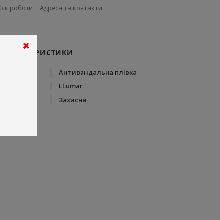
фік роботи
Адреса та контакти
ХАРАКТЕРИСТИКИ
Тип
Антивандальна плівка
Бренд
LLumar
Тип плівки
Захисна