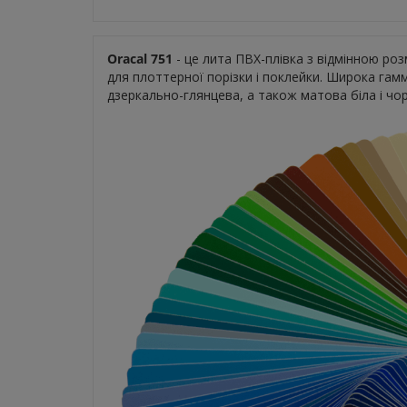
Oracal 751
- це лита ПВХ-плівка з відмінною ро
для плоттерної порізки і поклейки. Широка гамм
дзеркально-глянцева, а також матова біла і чо