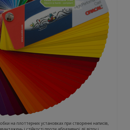
бки на плоттерних установках при створенні написів,
антажень і стійкості проти абразивної дії вітру і