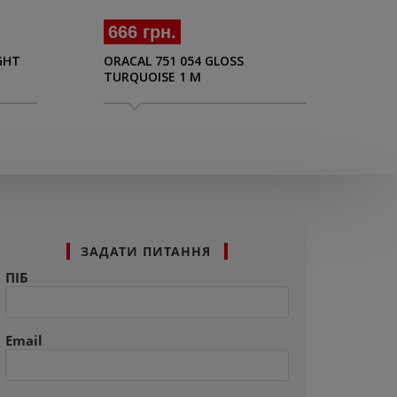
666 грн.
66
ORACAL 751 054 GLOSS
ORA
GHT
TURQUOISE 1 M
TEL
ЗАДАТИ ПИТАННЯ
ПІБ
Email