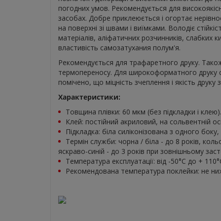
погодних умов. Рекомендується для високоякіс
засобах. Добре приклеюється і огортає нерівнос
на поверхні зі швами і виїмками. Володіє стійкіс
матеріалів, аліфатичних розчинників, слабких ки
властивість самозатухания полум'я.
Рекомендується для трафаретного друку. Також
термопереносу. Для широкоформатного друку с
помічено, що міцність зчеплення і якість друку 
Характеристики:
Товщина плівки: 60 мкм (без підкладки і клею)
Клей: постійний акриловий, на сольвентній ос
Підкладка: біла силіконізована з одного боку,
Термін служби: чорна / біла - до 8 років, кольо
яскраво-синій - до 3 років при зовнішньому заст
Температура експлуатації: від -50°C до + 110°
Рекомендована температура поклейки: не ни