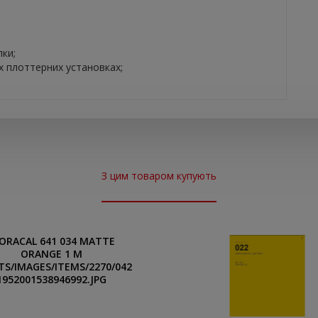
пки;
х плоттерних установках;
З цим товаром купують