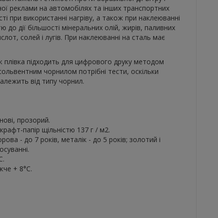
ної реклами на автомобілях та інших транспортних
ті при використанні нагріву, а також при наклеюванні
тю до дії більшості мінеральних олій, жирів, паливних
слот, солей і лугів. При наклеюванні на сталь має
 плівка підходить для цифрового друку методом
ольвентним чорнилом потрібні тести, оскільки
залежить від типу чорнил.
.
нові, прозорий.
 крафт-папір щільністю 137 г / м2.
рова - до 7 років, металік - до 5 років; золотий і
осуванні.
C.
жче + 8°C.