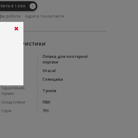
УПИТИ В 1 КЛІК
фік роботи
Адреса та контакти
ХАРАКТЕРИСТИКИ
Плівка для плотерної
Тип
порізки
Бренд
Oracal
Вид плівки
Глянцева
Гарантійний
7 років
термін
Склад плівки
ПВХ
Серія
751