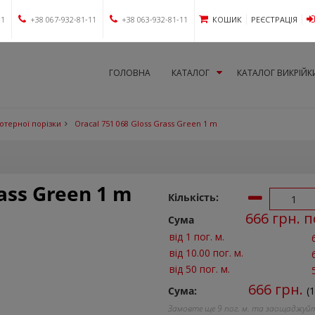
11
+38 067-932-81-11
+38 063-932-81-11
КОШИК
РЕЄСТРАЦІЯ
ГОЛОВНА
КАТАЛОГ
КАТАЛОГ ВИКРІЙК
лотерної порізки
Oracal 751 068 Gloss Grass Green 1 m
rass Green 1 m
Кількість:
666
грн. п
Сума
від 1 пог. м.
від 10.00 пог. м.
від 50 пог. м.
666
грн.
Сума:
(
Замовте ще
9
пог. м. та заощаджуй