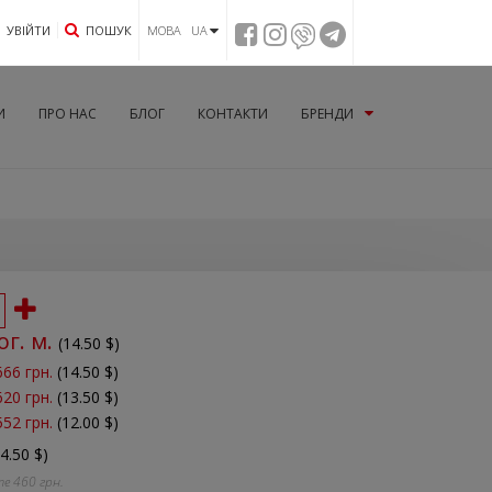
УВIЙТИ
ПОШУК
МОВА UA
И
ПРО НАС
БЛОГ
КОНТАКТИ
БРЕНДИ
ог. м.
(
14.50
$)
666 грн.
(14.50 $)
620 грн.
(13.50 $)
552 грн.
(12.00 $)
14.50 $)
те
460
грн.