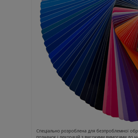
Спеціально розроблена для безпроблемної обро
позначок і декорацій з високими вимогами до нав