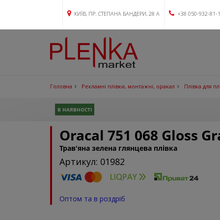
КИЇВ, ПР. СТЕПАНА БАНДЕРИ, 28 А
+38 050-932-81-
Головна
Рекламні плівки, монтажні, оракал
Плівка для п
В НАЯВНОСТІ
Oracal 751 068 Gloss G
Трав'яна зелена глянцева плівка
Артикул: 01982
Оптом та в роздріб