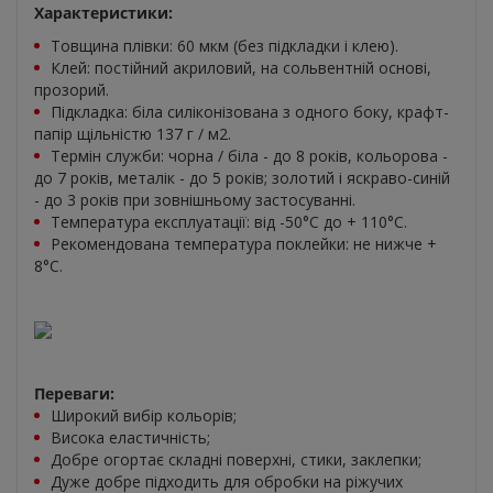
Характеристики:
Товщина плівки: 60 мкм (без підкладки і клею).
Клей: постійний акриловий, на сольвентній основі,
прозорий.
Підкладка: біла силіконізована з одного боку, крафт-
папір щільністю 137 г / м2.
Термін служби: чорна / біла - до 8 років, кольорова -
до 7 років, металік - до 5 років; золотий і яскраво-синій
- до 3 років при зовнішньому застосуванні.
Температура експлуатації: від -50°C до + 110°C.
Рекомендована температура поклейки: не нижче +
8°C.
Переваги:
Широкий вибір кольорів;
Висока еластичність;
Добре огортає складні поверхні, стики, заклепки;
Дуже добре підходить для обробки на ріжучих