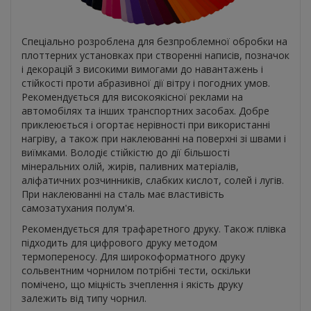
Спеціально розроблена для безпроблемної обробки на
плоттерних установках при створенні написів, позначок
і декорацій з високими вимогами до навантажень і
стійкості проти абразивної дії вітру і погодних умов.
Рекомендується для високоякісної реклами на
автомобілях та інших транспортних засобах. Добре
приклеюється і огортає нерівності при використанні
нагріву, а також при наклеюванні на поверхні зі швами і
виїмками. Володіє стійкістю до дії більшості
мінеральних олій, жирів, паливних матеріалів,
аліфатичних розчинників, слабких кислот, солей і лугів.
При наклеюванні на сталь має властивість
самозатухания полум'я.
Рекомендується для трафаретного друку. Також плівка
підходить для цифрового друку методом
термопереносу. Для широкоформатного друку
сольвентним чорнилом потрібні тести, оскільки
помічено, що міцність зчеплення і якість друку
залежить від типу чорнил.