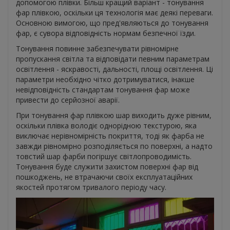
допомогою плівки. Більш кращий варіант - тонування
фар плівкою, оскільки ця технологія має деякі переваги.
Основною вимогою, що пред'являються до тонування
фар, є сувора відповідність нормам безпечної їзди.
Тонування повинне забезпечувати рівномірне
пропускання світла та відповідати певним параметрам
освітлення - яскравості, дальності, площі освітлення. Ці
параметри необхідно чітко дотримуватися, інакше
невідповідність стандартам тонування фар може
привести до серйозної аварії.
При тонування фар плівкою шар виходить дуже рівним,
оскільки плівка володіє однорідною текстурою, яка
виключає нерівномірність покриття, тоді як фарба не
завжди рівномірно розподіляється по поверхні, а надто
товстий шар фарби погіршує світлопроводимість.
Тонування буде служити захистом поверхні фар від
пошкоджень, не втрачаючи своїх експлуатаційних
якостей протягом тривалого періоду часу.