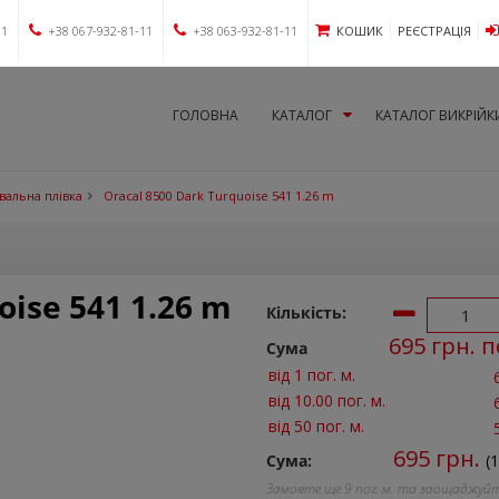
11
+38 067-932-81-11
+38 063-932-81-11
КОШИК
РЕЄСТРАЦІЯ
ГОЛОВНА
КАТАЛОГ
КАТАЛОГ ВИКРІЙК
вальна плівка
Oracal 8500 Dark Turquoise 541 1.26 m
oise 541 1.26 m
Кількість:
695
грн. п
Сума
від 1 пог. м.
від 10.00 пог. м.
від 50 пог. м.
695
грн.
Сума:
(
Замовте ще
9
пог. м. та заощаджуй