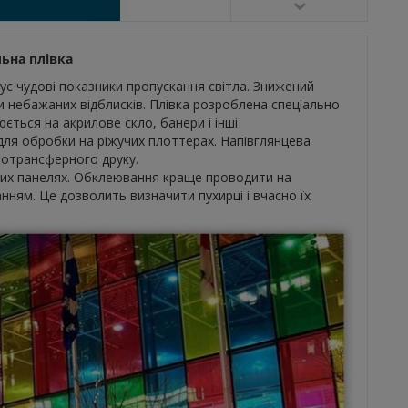
льна плівка
чує чудові показники пропускання світла. Знижений
и небажаних відблисків. Плівка розроблена спеціально
ється на акрилове скло, банери і інші
для обробки на ріжучих плоттерах. Напівглянцева
мотрансферного друку.
вих панелях. Обклеювання краще проводити на
нням. Це дозволить визначити пухирці і вчасно їх