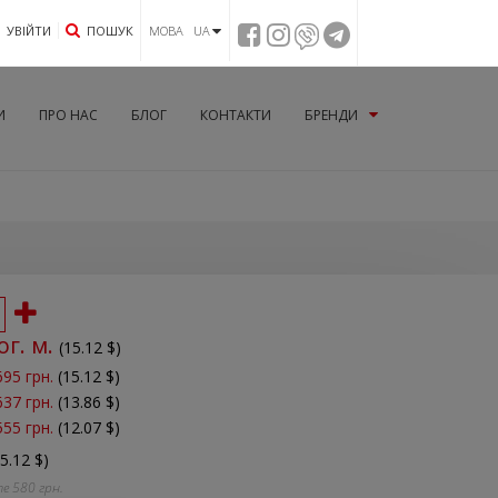
УВIЙТИ
ПОШУК
МОВА UA
И
ПРО НАС
БЛОГ
КОНТАКТИ
БРЕНДИ
ог. м.
(
15.12
$)
695 грн.
(15.12 $)
637 грн.
(13.86 $)
555 грн.
(12.07 $)
15.12 $)
те
580
грн.