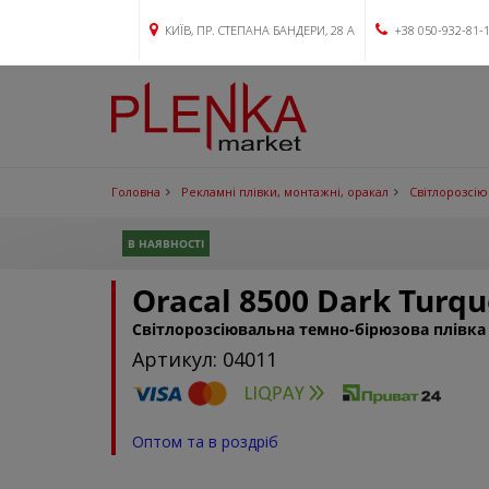
КИЇВ, ПР. СТЕПАНА БАНДЕРИ, 28 А
+38 050-932-81-
Головна
Рекламні плівки, монтажні, оракал
Світлорозсію
В НАЯВНОСТІ
Oracal 8500 Dark Turqu
Світлорозсіювальна темно-бірюзова плівка
Артикул: 04011
Оптом та в роздріб