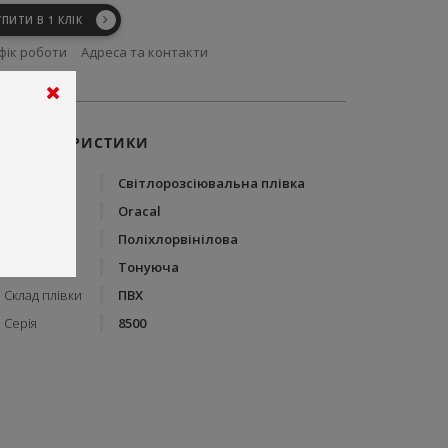
УПИТИ В 1 КЛІК
фік роботи
Адреса та контакти
ХАРАКТЕРИСТИКИ
Тип
Світлорозсіювальна плівка
Бренд
Oracal
Тип плівки
Поліхлорвінілова
Вид плівки
Тонуюча
Склад плівки
ПВХ
Серія
8500