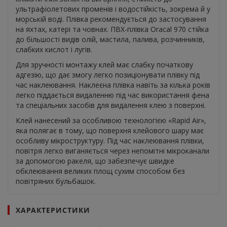
ультрафіолетових променів і водостійкість, зокрема й у
морській воді. Плівка рекомендується до застосування
на яхтах, катері та човнах. ПВХ-плівка Oracal 970 стійка
до більшості видів олій, мастила, палива, розчинників,
слабких кислот і лугів.
Для зручності монтажу клей має слабку початкову
адгезію, що дає змогу легко позиціонувати плівку під
час наклеювання. Наклеєна плівка навіть за кілька років
легко піддається видаленню під час використання фена
та спеціальних засобів для видалення клею з поверхні.
Клей нанесений за особливою технологією «Rapid Air»,
яка полягає в тому, що поверхня клейового шару має
особливу мікроструктуру. Під час наклеювання плівки,
повітря легко виганяється через непомітні мікроканали
за допомогою ракеля, що забезпечує швидке
обклеювання великих площ сухим способом без
повітряних бульбашок.
ХАРАКТЕРИСТИКИ