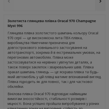
Золотиста глянцева плівка Oracal 970 Champagne
Myst 996
Глянцева плівка золотистого шампань кольору Oracal
970 серії — це високоякісна лита ПВХ-плівка,
виробництва Німеччини призначена для
довгострокового зовнішнього застосування на
автотранспорті, зокрема й в екстремальних умовах, на
перегонових автомобілях. Плівка може
застосовуватися на нерівних і увігнутих деталях, а
також поверх заклепок і зварювальних швів. Плівка
оракал шампань глянець — це яскрава плівка та будь-
який автомобіль у цій плівці матиме впізнаваний вигляд.
Плівка підходить як для повної, так і для часткової
обклейки.
Вінілова плівка Oracal 970 відповідає найвищим
вимогам зносостійкості, стабільності розмірів і
міцності. Вона успішно пройшла випробування у різних
кліматичних зонах на вигоряння, стійкість до