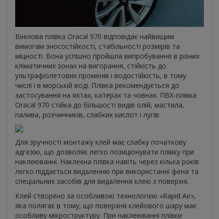
Вінілова плівка Oracal 970 відповідає найвищим
вимогам зносостійкості, стабільності розмірів та
міцності. Вона успішно пройшла випробування в різних
кліматичних зонах на вигорання, стійкість до
ультрафіолетових променів і водостійкість, в тому
числі і в морській воді. Плівка рекомендується до
застосування на яхтах, катерах та човнах. ПВХ-плівка
Oracal 970 стійка до більшості видів олій, мастила,
палива, розчинників, слабких кислот і лугів.
Для зручності монтажу клей має слабку початкову
адгезію, що дозволяє легко позиціонувати плівку при
наклеюванні. Наклеєна плівка навіть через кілька років
легко піддається видаленню при використанні фена та
спеціальних засобів для видалення клею з поверхні.
Клей створено за особливою технологією «Rapid Air»,
яка полягає в тому, що поверхня клейового шару має
особливу мікроструктуру. При наклеюванні плівки