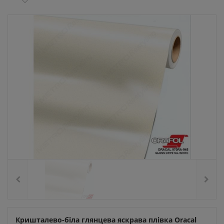
Кришталево-біла глянцева яскрава плівка Oracal