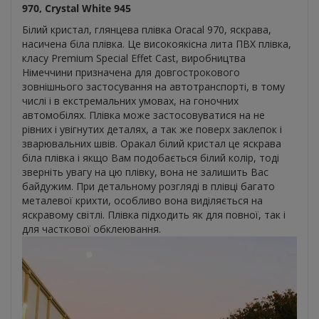
970, Crystal White 945
Білий кристал, глянцева плівка Oracal 970, яскрава,
насичена біла плівка. Це високоякісна лита ПВХ плівка,
класу Premium Special Effet Cast, виробництва
Німеччини призначена для довгострокового
зовнішнього застосування на автотранспорті, в тому
числі і в екстремальних умовах, на гоночних
автомобілях. Плівка може застосовуватися на не
рівних і увігнутих деталях, а так же поверх заклепок і
зварювальних швів. Оракал білий кристал це яскрава
біла плівка і якщо Вам подобається білий колір, тоді
зверніть увагу на цю плівку, вона не залишить Вас
байдужим. При детальному розгляді в плівці багато
металевої крихти, особливо вона виділяється на
яскравому світлі. Плівка підходить як для повної, так і
для часткової обклеювання.